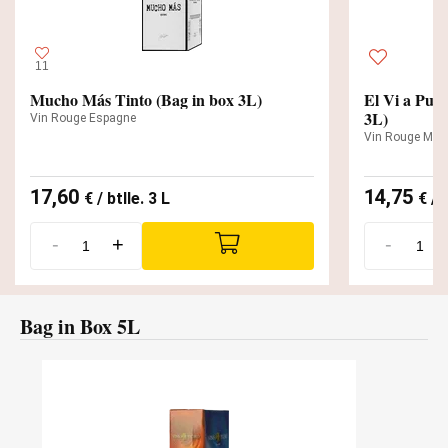
11
Mucho Más Tinto (Bag in box 3L)
El Vi a Pun
3L)
Vin Rouge Espagne
Vin Rouge Mon
17,60
14,75
€
/ btlle. 3 L
€
/ b
-
+
-
Bag in Box 5L