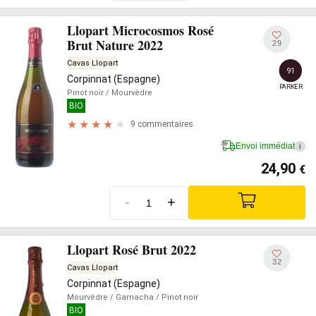
Llopart Microcosmos Rosé
Brut Nature 2022
29
Cavas Llopart
91
Corpinnat (Espagne)
PARKER
Pinot noir
/ Mourvèdre
BIO
9 commentaires
Envoi immédiat
i
24,90
€
-
+
Llopart Rosé Brut 2022
32
Cavas Llopart
Corpinnat (Espagne)
Mourvèdre
/ Garnacha
/ Pinot noir
BIO