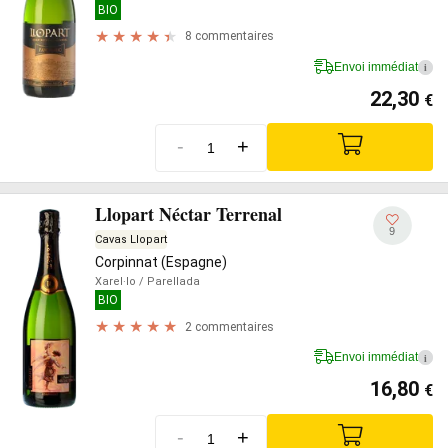
BIO
8 commentaires
Envoi immédiat
i
22,30
€
-
+
Llopart Néctar Terrenal
9
Cavas Llopart
Corpinnat (Espagne)
Xarel·lo
/ Parellada
BIO
2 commentaires
Envoi immédiat
i
16,80
€
-
+