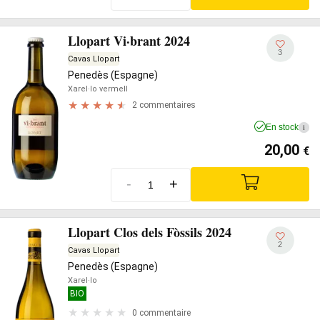
Llopart Vi·brant 2024
3
Cavas Llopart
Penedès (Espagne)
Xarel·lo vermell
2 commentaires
En stock
i
20,00
€
-
+
Llopart Clos dels Fòssils 2024
2
Cavas Llopart
Penedès (Espagne)
Xarel·lo
BIO
0 commentaire