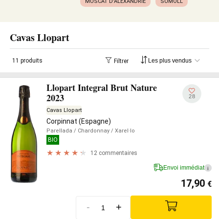
MUSCAT D'ALEXANDRIE
SUMOLL
Cavas Llopart
11 produits
Filtrer
Llopart Integral Brut Nature
2023
28
Cavas Llopart
Corpinnat (Espagne)
Parellada
/ Chardonnay
/ Xarel·lo
BIO
12 commentaires
Envoi immédiat
i
17,90
€
-
+