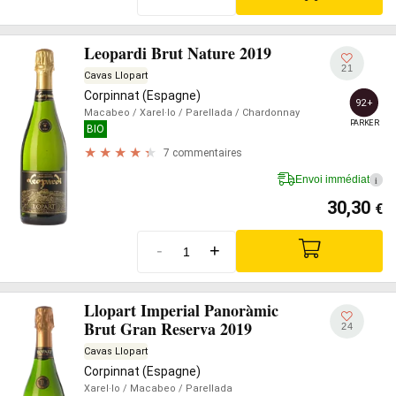
Leopardi Brut Nature 2019
21
Cavas Llopart
Corpinnat (Espagne)
92+
Macabeo
/ Xarel·lo
/ Parellada
/ Chardonnay
PARKER
BIO
7 commentaires
Envoi immédiat
i
30,30
€
-
+
Llopart Imperial Panoràmic
Brut Gran Reserva 2019
24
Cavas Llopart
Corpinnat (Espagne)
Xarel·lo
/ Macabeo
/ Parellada