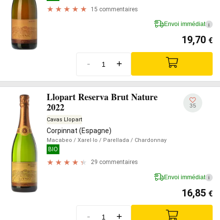
15 commentaires
Envoi immédiat
i
19,70
€
-
+
Llopart Reserva Brut Nature
2022
35
Cavas Llopart
Corpinnat (Espagne)
Macabeo
/ Xarel·lo
/ Parellada
/ Chardonnay
BIO
29 commentaires
Envoi immédiat
i
16,85
€
-
+