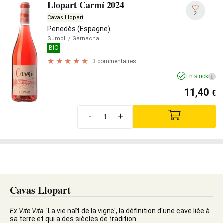
Llopart Carmí 2024
2
Cavas Llopart
Penedès (Espagne)
Sumoll
/ Garnacha
BIO
3 commentaires
En stock
i
11,40
€
-
+
Cavas Llopart
Ex Vite Vita
. 'La vie naît de la vigne', la définition d'une cave liée à
sa terre et qui a des siècles de tradition.