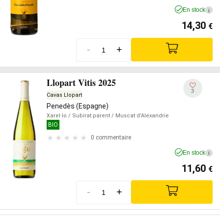
En stock
i
14,30
€
-
+
Llopart Vitis 2025
3
Cavas Llopart
Penedès (Espagne)
Xarel·lo
/ Subirat parent
/ Muscat d'Alexandrie
BIO
0 commentaire
En stock
i
11,60
€
-
+