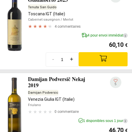
Tenuta San Guido
Toscana IGT (Italie)
Cabernet sauvignon
/ Merlot
4 commentaires
4 pour envoi immédiat
i
60,10
€
-
+
Damijan Podversič Nekaj
2019
5
Damijan Podversic
Venezia Giulia IGT (Italie)
Friulano
0 commentaire
1 disponibles sous 1 jour
i
46,70
€