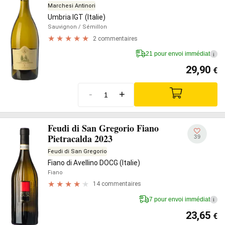
Marchesi Antinori
Umbria IGT (Italie)
Sauvignon
/ Sémillon
2 commentaires
21 pour envoi immédiat
i
29,90
€
-
+
Feudi di San Gregorio Fiano
Pietracalda 2023
39
Feudi di San Gregorio
Fiano di Avellino DOCG (Italie)
Fiano
14 commentaires
7 pour envoi immédiat
i
23,65
€