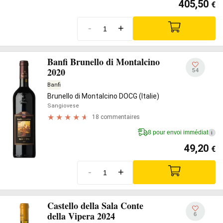
405,50
€
-
+
Banfi Brunello di Montalcino
2020
54
Banfi
Brunello di Montalcino DOCG (Italie)
Sangiovese
18 commentaires
8 pour envoi immédiat
i
49,20
€
-
+
Castello della Sala Conte
della Vipera 2024
6