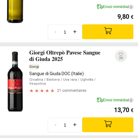
Envoi immédiat
i
9,80
€
-
+
Giorgi Oltrepò Pavese Sangue
di Giuda 2025
36
Giorgi
Sangue di Giuda DOC (Italie)
Croatina
/ Barbera
/ Uva rara
/ Ughetta
/
Vespolina
21 commentaires
Envoi immédiat
i
13,70
€
-
+