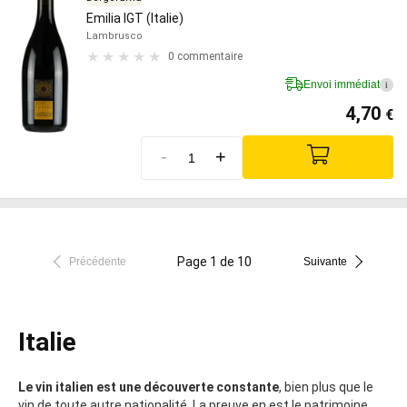
Emilia IGT (Italie)
Lambrusco
0 commentaire
Envoi immédiat
i
4,70
€
-
+
Page 1 de 10
Précédente
Suivante
Italie
Le vin italien est une découverte constante
, bien plus que le
vin de toute autre nationalité. La preuve en est le patrimoine,