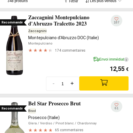
348 produits
Filtrer
Zaccagnini Montepulciano
d'Abruzzo Tralcetto 2023
187
Recommandé
Zaccagnini
Montepulciano d'Abruzzo DOC (Italie)
Montepulciano
174 commentaires
Envoi immédiat
i
12,55
€
-
+
Bel Star Prosecco Brut
61
Recommandé
Bisol
Prosecco (Italie)
Glera
/ Verdiso
/ Pinot blanc
/ Chardonnay
65 commentaires