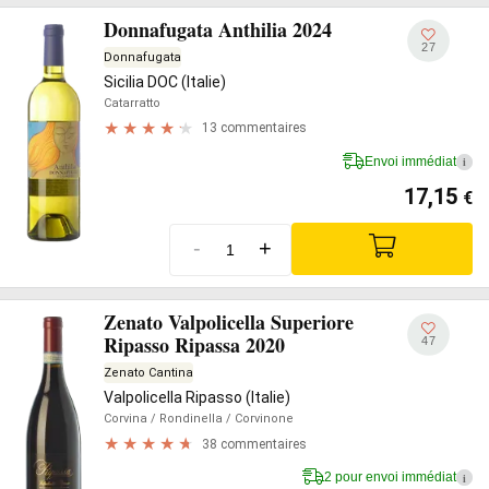
Donnafugata Anthilia 2024
27
Donnafugata
Sicilia DOC (Italie)
Catarratto
13 commentaires
Envoi immédiat
i
17,15
€
-
+
Zenato Valpolicella Superiore
Ripasso Ripassa 2020
47
Zenato Cantina
Valpolicella Ripasso (Italie)
Corvina
/ Rondinella
/ Corvinone
38 commentaires
2 pour envoi immédiat
i