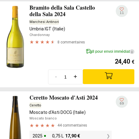
Bramìto della Sala Castello
della Sala 2024
11
Marchesi Antinori
Umbria IGT (Italie)
Chardonnay
8 commentaires
8 pour envoi immédiat
i
24,40
€
-
+
Ceretto Moscato d'Asti 2024
69
Ceretto
Moscato d'Asti DOCG (Italie)
Moscato bianco
44 commentaires
2025
0,75 L
17,90
€