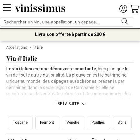
Livraison offerte à partir de 200 €
Appellations
/
Italie
Vin d'Italie
Le vin italien est une découverte constante
, bien plus que le
vin de toute autre nationalité. La preuve en est le patrimoine,
unique au monde, des
cépages autochtones
, présents par
centaines dans la seule région de Campanie. Et elle se
manifeste par la variété des climats et des
microclimats
, des
latitudes, des pentes parfois extrêmes, et surtout des
sols
. À
LIRE LA SUITE
cela s'ajoute le
rapport qualité/prix
. Il n'est absolument pas
vrai que le vin italien est cher, au contraire. Des vins mousseux
aux blancs, en passant par les grands rouges autochtones du
Toscane
Piémont
Vénétie
Poullies
Sicile
Sud, les excellences italiennes se cachent encore derrière des
bouteilles à des prix pour le moins compétitif.