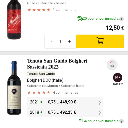
Grillo
/ Catarratto
/ Insolia
1 commentaire
20 pour envoi immédiat
i
12,50
€
-
+
Tenuta San Guido Bolgheri
Sassicaia 2022
34
Tenuta San Guido
97+
Bolgheri DOC (Italie)
PARKER
Cabernet sauvignon
/ Cabernet franc
4 commentaires
2021
0,75 L
448,90
€
2018
0,75 L
492,25
€
4 pour envoi immédiat
i