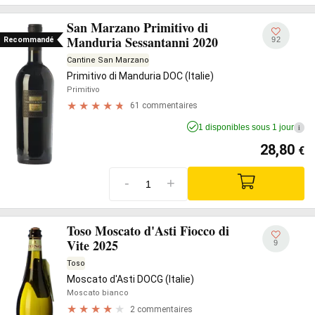
San Marzano Primitivo di
Manduria Sessantanni 2020
92
Recommandé
Cantine San Marzano
Primitivo di Manduria DOC (Italie)
Primitivo
61 commentaires
1 disponibles sous 1 jour
i
28,80
€
-
+
Toso Moscato d'Asti Fiocco di
Vite 2025
9
Toso
Moscato d'Asti DOCG (Italie)
Moscato bianco
2 commentaires