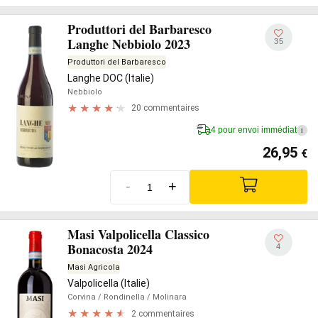
Produttori del Barbaresco
Langhe Nebbiolo 2023
35
Produttori del Barbaresco
Langhe DOC (Italie)
Nebbiolo
20 commentaires
4 pour envoi immédiat
i
26,95
€
-
+
Masi Valpolicella Classico
Bonacosta 2024
4
Masi Agricola
Valpolicella (Italie)
Corvina
/ Rondinella
/ Molinara
2 commentaires