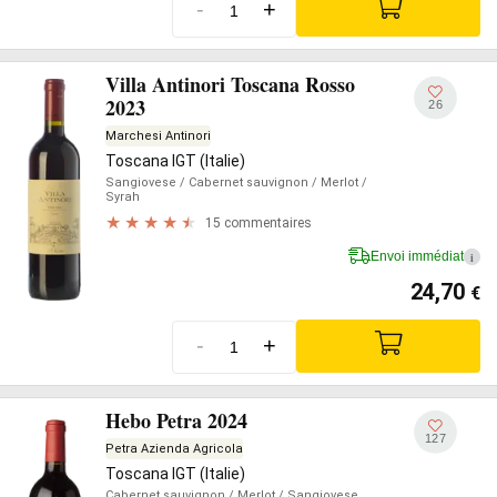
-
+
Villa Antinori Toscana Rosso
2023
26
Marchesi Antinori
Toscana IGT (Italie)
Sangiovese
/ Cabernet sauvignon
/ Merlot
/
Syrah
15 commentaires
Envoi immédiat
i
24,70
€
-
+
Hebo Petra 2024
127
Petra Azienda Agricola
Toscana IGT (Italie)
Cabernet sauvignon
/ Merlot
/ Sangiovese