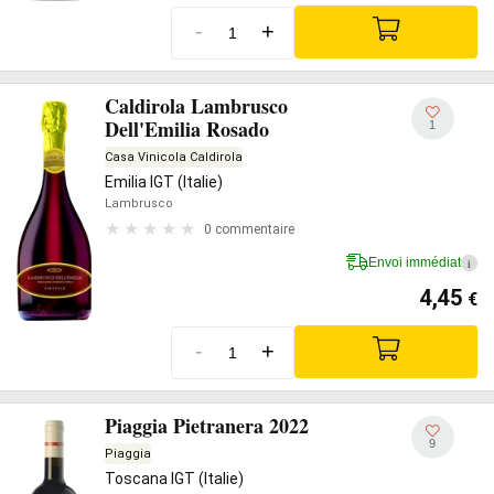
-
+
Caldirola Lambrusco
Dell'Emilia Rosado
1
Casa Vinicola Caldirola
Emilia IGT (Italie)
Lambrusco
0 commentaire
Envoi immédiat
i
4,45
€
-
+
Piaggia Pietranera 2022
9
Piaggia
Toscana IGT (Italie)