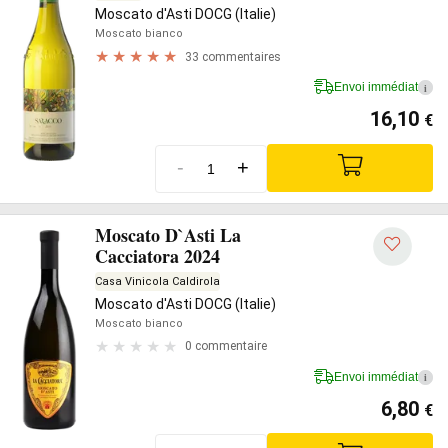
Moscato d'Asti DOCG (Italie)
Moscato bianco
33 commentaires
Envoi immédiat
i
16,10
€
-
+
Moscato D`Asti La
Cacciatora 2024
Casa Vinicola Caldirola
Moscato d'Asti DOCG (Italie)
Moscato bianco
0 commentaire
Envoi immédiat
i
6,80
€