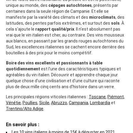
unique au monde, des
cépages autochtones
, présents par
centaines dans la seule région de Campanie. Et elle se
manifeste par la variété des climats et des
microclimats
, des
latitudes, des pentes parfois extrêmes, et surtout des
sols
. À
cela s'ajoute le
rapport qualité/prix
. Il n'est absolument pas
vrai que le vin italien est cher, au contraire. Des vins mousseux
aux blancs, en passant par les grands rouges autochtones du
Sud, les excellences italiennes se cachent encore derrière des
bouteilles à des prix pour le moins compétitif.
Boire des vins excellents et passionnants à table
quotidiennement
est l'une des caractéristiques typiques et
agréables du vin italien. Découvrir et apprendre chaque jour
quelque chose d'une civilisation et d'une culture qui raconte
plus de deux mille cinq cents ans d'histoire dans un verre.
Les principales régions viticoles italiennes :
Toscane
,
Piémont
,
Vénétie
,
Poullies
,
Sicile
,
Abruzzo
,
Campania
,
Lombardia
et
Trentino/Alto Adige
.
En savoir plus :
Les 10 vins italiens à moins de 15€ à déguster en 2021