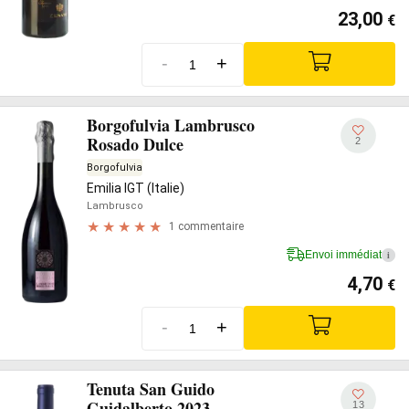
23,00
€
-
+
Borgofulvia Lambrusco
Rosado Dulce
2
Borgofulvia
Emilia IGT (Italie)
Lambrusco
1 commentaire
Envoi immédiat
i
4,70
€
-
+
Tenuta San Guido
Guidalberto 2023
13