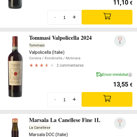
11,10
€
-
+
Tommasi Valpolicella 2024
6
Tommasi
Valpolicella (Italie)
Corvina
/ Rondinella
/ Molinara
2 commentaires
Envoi immédiat
i
13,55
€
-
+
Marsala La Canellese Fine 1L
1
La Canellese
Marsala DOC (Italie)