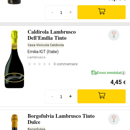
-
+
Caldirola Lambrusco
Dell'Emilia Tinto
4
Casa Vinicola Caldirola
Emilia IGT (Italie)
Lambrusco
0 commentaire
Envoi immédiat
i
4,45
€
-
+
Borgofulvia Lambrusco Tinto
Dulce
2
Borgofulvia