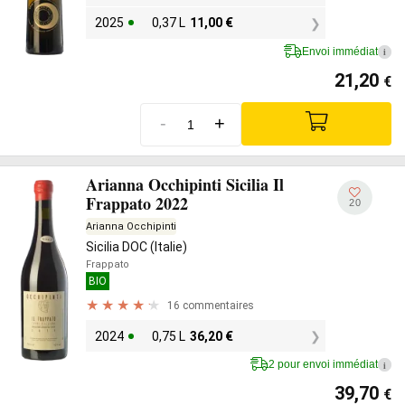
2025
0,37 L
11,00
€
Envoi immédiat
i
21,20
€
-
+
Arianna Occhipinti Sicilia Il
Frappato 2022
20
Arianna Occhipinti
Sicilia DOC (Italie)
Frappato
BIO
16 commentaires
2024
0,75 L
36,20
€
2 pour envoi immédiat
i
39,70
€