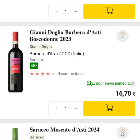
-
+
Gianni Doglia Barbera d'Asti
Boscodonne 2023
6
Gianni Doglia
Barbera d'Asti DOCG (Italie)
Barbera
BIO
4 commentaires
1 pour envoi immédiat
i
16,70
€
-
+
Saracco Moscato d'Asti 2024
25
Saracco