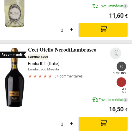
Envoi immédiat
i
11,60
€
-
+
Ceci Otello NerodiLambrusco
Recommandé
98
Cantine Ceci
Emilia IGT (Italie)
90
Lambrusco Maestri
SUCKLING
64 commentaires
3
VITI

AIS
Envoi immédiat
i
16,50
€
-
+