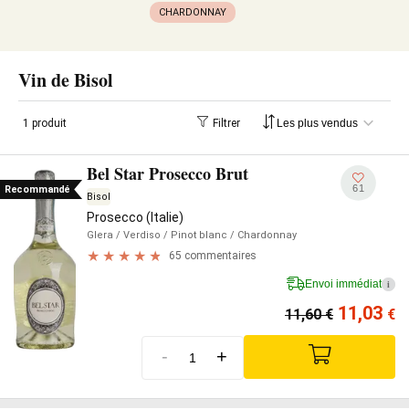
CHARDONNAY
Vin de Bisol
1 produit
Filtrer
Bel Star Prosecco Brut
61
Recommandé
Bisol
Prosecco (Italie)
Glera
/ Verdiso
/ Pinot blanc
/ Chardonnay
65 commentaires
Envoi immédiat
i
11,03
11,60
€
€
-
+