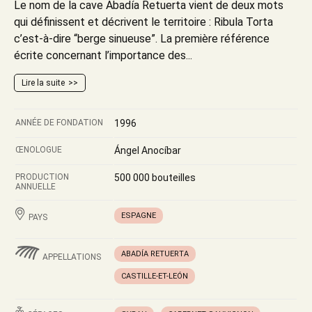
Le nom de la cave Abadía Retuerta vient de deux mots
qui définissent et décrivent le territoire : Ribula Torta
c’est-à-dire “berge sinueuse”. La première référence
écrite concernant l’importance des...
Lire la suite
ANNÉE DE FONDATION
1996
ŒNOLOGUE
Ángel Anocíbar
PRODUCTION
500 000 bouteilles
ANNUELLE
ESPAGNE
PAYS
ABADÍA RETUERTA
APPELLATIONS
CASTILLE-ET-LEÓN