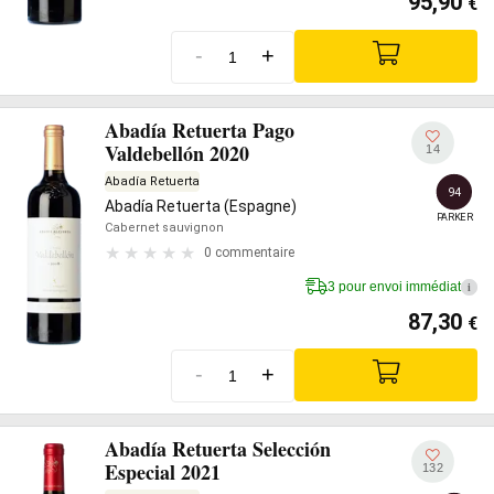
95,90
€
-
+
Abadía Retuerta Pago
Valdebellón 2020
14
Abadía Retuerta
94
Abadía Retuerta (Espagne)
PARKER
Cabernet sauvignon
0 commentaire
3 pour envoi immédiat
i
87,30
€
-
+
Abadía Retuerta Selección
Especial 2021
132