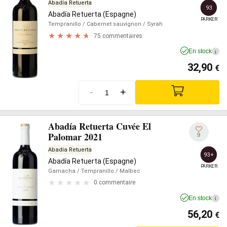
Abadía Retuerta
93
Abadía Retuerta (Espagne)
PARKER
Tempranillo
/ Cabernet sauvignon
/ Syrah
75 commentaires
En stock
i
32,90
€
-
+
Abadía Retuerta Cuvée El
Palomar 2021
9
Abadía Retuerta
93+
Abadía Retuerta (Espagne)
PARKER
Garnacha
/ Tempranillo
/ Malbec
0 commentaire
En stock
i
56,20
€