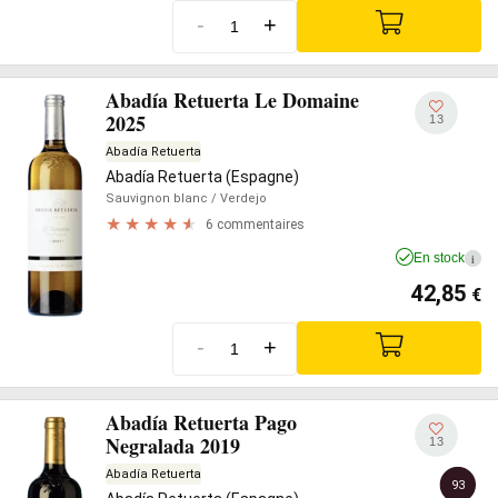
-
+
Abadía Retuerta Le Domaine
2025
13
Abadía Retuerta
Abadía Retuerta (Espagne)
Sauvignon blanc
/ Verdejo
6 commentaires
En stock
i
42,85
€
-
+
Abadía Retuerta Pago
Negralada 2019
13
Abadía Retuerta
93