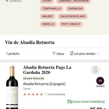
CÉPAGES
SYRAH
CABERNET SAUVIGNON
TEMPRANILLO
GARNACHA
MALBEC
SAUVIGNON BLANC
VERDEJO
PETIT VERDOT
Vin de Abadía Retuerta
7 produits
Filtrer
Abadía Retuerta Pago La
Garduña 2020
12
Abadía Retuerta
93
Abadía Retuerta (Espagne)
PARKER
Syrah
1 commentaire
3 pour envoi immédiat
i