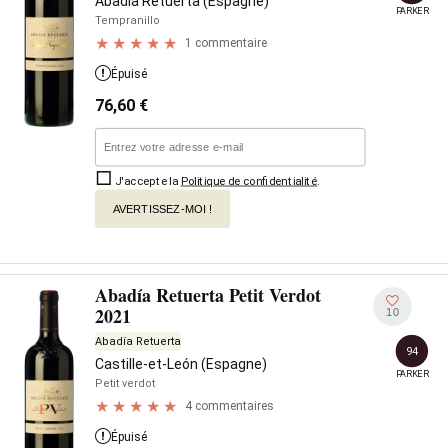
Abadía Retuerta (Espagne)
PARKER
Tempranillo
1 commentaire
Épuisé
76,60
€
J'accepte la
Politique de confidentialité
.
AVERTISSEZ-MOI !
Abadía Retuerta Petit Verdot
2021
10
Abadía Retuerta
94
Castille-et-León (Espagne)
PARKER
Petit verdot
4 commentaires
Épuisé