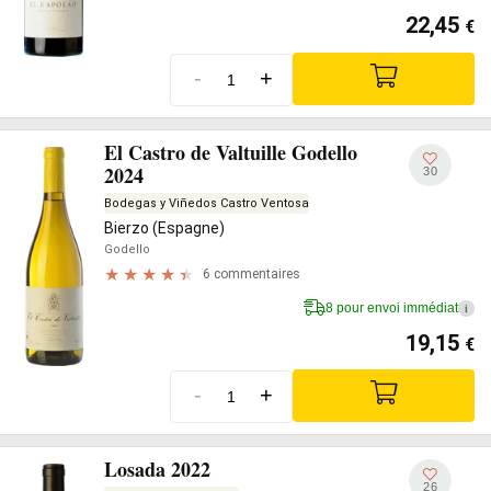
22,45
€
-
+
El Castro de Valtuille Godello
2024
30
Bodegas y Viñedos Castro Ventosa
Bierzo (Espagne)
Godello
6 commentaires
8 pour envoi immédiat
i
19,15
€
-
+
Losada 2022
26