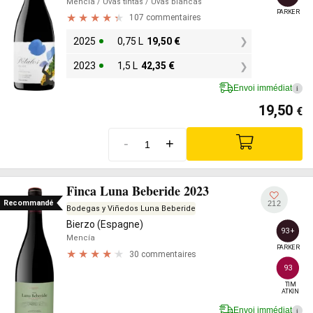
Mencía
/ Uvas tintas
/ Uvas blancas
PARKER
107 commentaires
2025
0,75 L
19,50
€
2023
1,5 L
42,35
€
Envoi immédiat
i
19,50
€
-
+
Finca Luna Beberide 2023
Recommandé
212
Bodegas y Viñedos Luna Beberide
Bierzo (Espagne)
93+
Mencía
PARKER
30 commentaires
93
TIM

ATKIN
Envoi immédiat
i