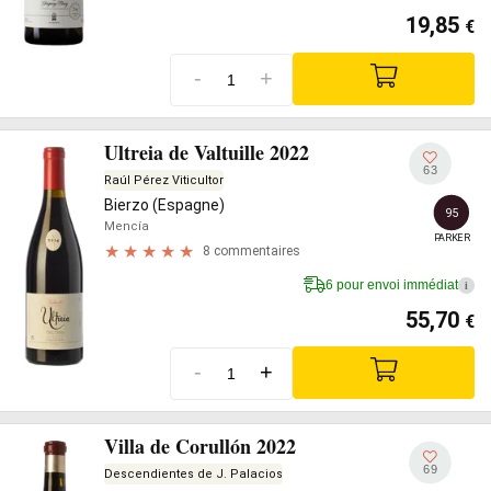
19,85
€
-
+
Ultreia de Valtuille 2022
63
Raúl Pérez Viticultor
Bierzo (Espagne)
95
Mencía
PARKER
8 commentaires
6 pour envoi immédiat
i
55,70
€
-
+
Villa de Corullón 2022
69
Descendientes de J. Palacios