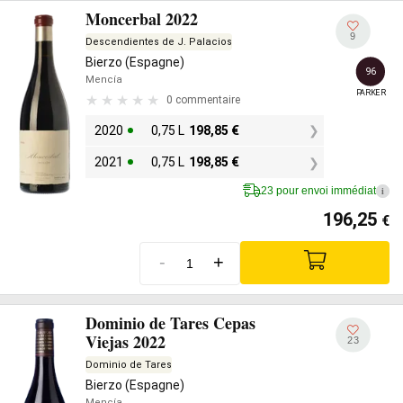
Moncerbal 2022
9
Descendientes de J. Palacios
Bierzo (Espagne)
96
Mencía
PARKER
0 commentaire
2020
0,75 L
198,85
€
2021
0,75 L
198,85
€
23 pour envoi immédiat
i
196,25
€
-
+
Dominio de Tares Cepas
Viejas 2022
23
Dominio de Tares
Bierzo (Espagne)
Mencía