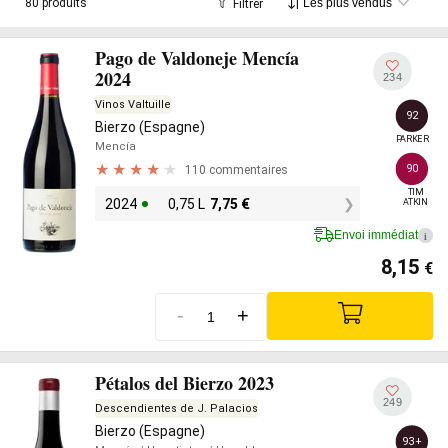
80 produits
Filtrer
Pago de Valdoneje Mencía
2024
234
Vinos Valtuille
92
Bierzo (Espagne)
PARKER
Mencía
110 commentaires
90
TIM

2024
0,75 L
7,75
€
ATKIN
Envoi immédiat
i
8,15
€
-
+
Pétalos del Bierzo 2023
249
Descendientes de J. Palacios
Bierzo (Espagne)
93+