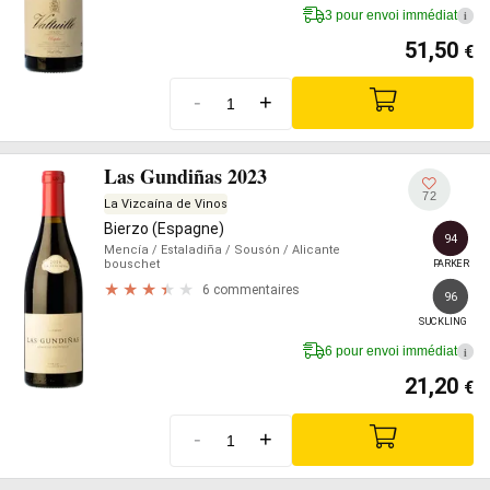
3 pour envoi immédiat
i
51,50
€
-
+
Las Gundiñas 2023
72
La Vizcaína de Vinos
Bierzo (Espagne)
94
Mencía
/ Estaladiña
/ Sousón
/ Alicante
bouschet
PARKER
6 commentaires
96
SUCKLING
6 pour envoi immédiat
i
21,20
€
-
+