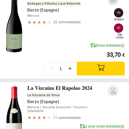
203
Bodegas y Viñedos Luna Beberide
Bierzo (Espagne)
95
Mencía
PARKER
32 commentaires
97
TIM

ATKIN
Envoi immédiat
i
33,70
€
-
+
La Vizcaína El Rapolao 2024
128
La Vizcaína de Vinos
Bierzo (Espagne)
Mencía
/ Alicante bouschet
/ Sousón
/
Estaladiña
11 commentaires
1 pour envoi immédiat
i