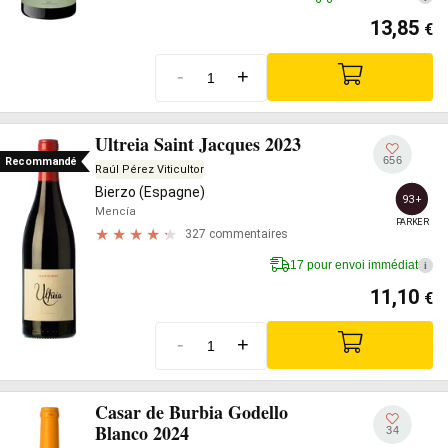
13,85
€
-
+
Ultreia Saint Jacques 2023
656
Recommandé
Raúl Pérez Viticultor
Bierzo (Espagne)
93+
Mencía
PARKER
327 commentaires
17 pour envoi immédiat
i
11,10
€
-
+
Casar de Burbia Godello
Blanco 2024
34