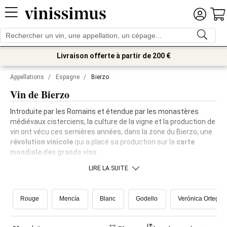
Livraison offerte à partir de 200 €
Appellations
/
Espagne
/
Bierzo
Vin de Bierzo
Introduite par les Romains et étendue par les monastères
médiévaux cisterciens, la culture de la vigne et la production de
vin ont vécu ces sernières années, dans la zone du Bierzo, une
révolution vinicole
qui a placé sa production sur la
carte
mondiale des grands vins
LIRE LA SUITE
Rouge
Mencía
Blanc
Godello
Verónica Ortega