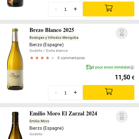
-
+
Brezo Blanco 2025
42
Bodegas y Viñedos Mengoba
Bierzo (Espagne)
Godello
/ Doña blanca
8 commentaires
8 pour envoi immédiat
i
11,50
€
-
+
Emilio Moro El Zarzal 2024
22
Emilio Moro
Bierzo (Espagne)
Godello