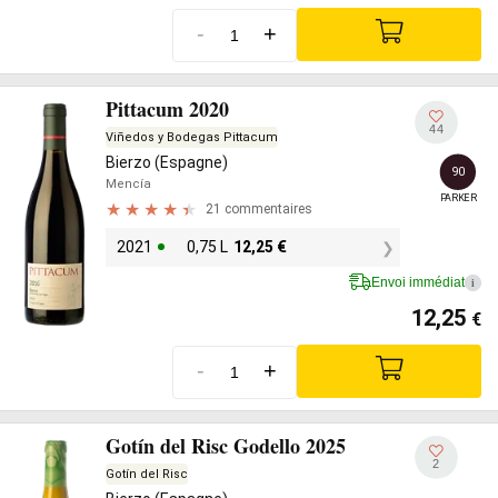
-
+
Pittacum 2020
44
Viñedos y Bodegas Pittacum
Bierzo (Espagne)
90
Mencía
PARKER
21 commentaires
2021
0,75 L
12,25
€
Envoi immédiat
i
12,25
€
-
+
Gotín del Risc Godello 2025
2
Gotín del Risc