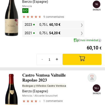
Bierzo (Espagne)
96
Mencía
PARKER
BIO
9 commentaires
2023
0,75 L
60,10
€
2021
0,75 L
54,20
€
Envoi immédiat
i
60,10
€
-
+
Castro Ventosa Valtuille
Rapolao 2023
25
Bodegas y Viñedos Castro Ventosa
96+
Bierzo (Espagne)
PARKER
Mencía
/ Alicante bouschet
1 commentaire