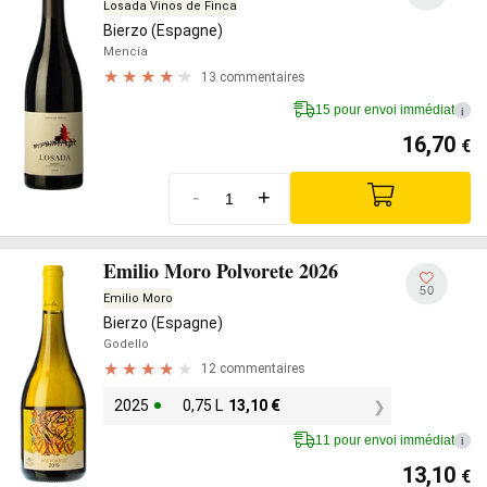
Losada Vinos de Finca
Bierzo (Espagne)
Mencía
13 commentaires
15 pour envoi immédiat
i
16,70
€
-
+
Emilio Moro Polvorete 2026
50
Emilio Moro
Bierzo (Espagne)
Godello
12 commentaires
2025
0,75 L
13,10
€
11 pour envoi immédiat
i
13,10
€