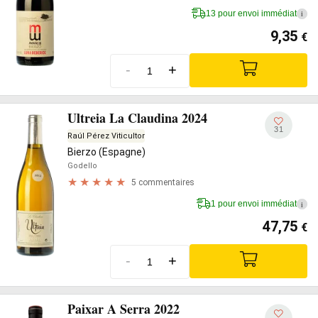
13 pour envoi immédiat
i
9,35
€
-
+
Ultreia La Claudina 2024
31
Raúl Pérez Viticultor
Bierzo (Espagne)
Godello
5 commentaires
1 pour envoi immédiat
i
47,75
€
-
+
Paixar A Serra 2022