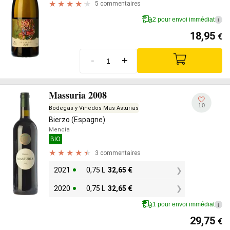
5 commentaires
2 pour envoi immédiat
i
18,95
€
-
+
Massuria 2008
10
Bodegas y Viñedos Mas Asturias
Bierzo (Espagne)
Mencía
BIO
3 commentaires
2021
0,75 L
32,65
€
2020
0,75 L
32,65
€
1 pour envoi immédiat
i
29,75
€