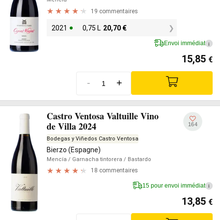
19 commentaires
2021
0,75 L
20,70
€
Envoi immédiat
i
15,85
€
-
+
Castro Ventosa Valtuille Vino
de Villa 2024
164
Bodegas y Viñedos Castro Ventosa
Bierzo (Espagne)
Mencía
/ Garnacha tintorera
/ Bastardo
18 commentaires
15 pour envoi immédiat
i
13,85
€