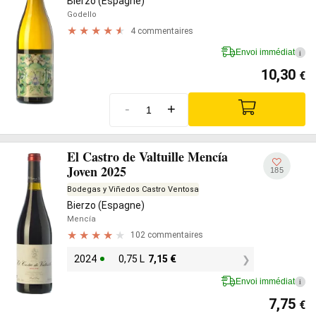
Bierzo (Espagne)
Godello
4 commentaires
Envoi immédiat
i
10,30
€
-
+
El Castro de Valtuille Mencía
Joven 2025
185
Bodegas y Viñedos Castro Ventosa
Bierzo (Espagne)
Mencía
102 commentaires
2024
0,75 L
7,15
€
Envoi immédiat
i
7,75
€