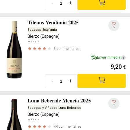
-
+
Tilenus Vendimia 2025
5
Bodegas Estefanía
Bierzo (Espagne)
Mencía
6 commentaires
Envoi immédiat
i
9,20
€
-
+
Luna Beberide Mencía 2025
71
Bodegas y Viñedos Luna Beberide
Bierzo (Espagne)
Mencía
44 commentaires