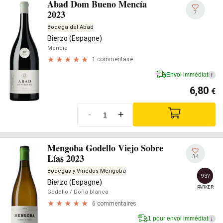
Abad Dom Bueno Mencía
2023
7
Bodega del Abad
Bierzo (Espagne)
Mencía
1 commentaire
Envoi immédiat
i
6,80
€
-
+
Mengoba Godello Viejo Sobre
Lías 2023
34
Bodegas y Viñedos Mengoba
93?
Bierzo (Espagne)
PARKER
Godello
/ Doña blanca
6 commentaires
1 pour envoi immédiat
i