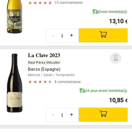
10 commentaires
Envoi immédiat
i
13,10
€
-
+
La Clave 2023
43
Raúl Pérez Viticultor
Bierzo (Espagne)
Mencía
/ Syrah
/ Tempranillo
8 commentaires
24 pour envoi immédiat
i
10,85
€
-
+