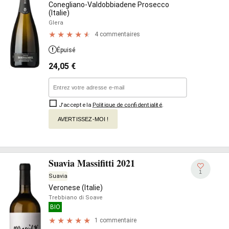
Conegliano-Valdobbiadene Prosecco
(Italie)
Glera
4 commentaires
Épuisé
24,05
€
J'accepte la
Politique de confidentialité
.
AVERTISSEZ-MOI !
Suavia Massifitti 2021
1
Suavia
Veronese (Italie)
Trebbiano di Soave
BIO
1 commentaire