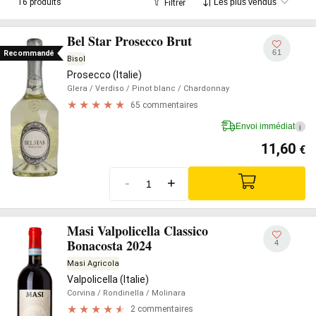
16 produits
Filtrer
centres d'excellence mondiaux dans le secteur, est toujours
active aujourd'hui.
Bel Star Prosecco Brut
61
Recommandé
Bisol
Prosecco (Italie)
Glera
/ Verdiso
/ Pinot blanc
/ Chardonnay
65 commentaires
Envoi immédiat
i
11,60
€
-
+
Masi Valpolicella Classico
Bonacosta 2024
4
Masi Agricola
Valpolicella (Italie)
Corvina
/ Rondinella
/ Molinara
2 commentaires