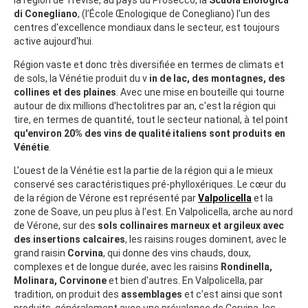
di Conegliano
, (l’École Œnologique de Conegliano) l'un des
centres d'excellence mondiaux dans le secteur, est toujours
active aujourd'hui.
Région vaste et donc très diversifiée en termes de climats et
de sols, la Vénétie produit du v
in de lac, des montagnes, des
collines et des plaines
. Avec une mise en bouteille qui tourne
autour de dix millions d'hectolitres par an, c'est la région qui
tire, en termes de quantité, tout le secteur national, à tel point
qu'environ 20% des vins de qualité italiens sont produits en
Vénétie
.
L'ouest de la Vénétie est la partie de la région qui a le mieux
conservé ses caractéristiques pré-phylloxériques. Le cœur du
de la région de Vérone est représenté par
Valpolicella
et la
zone de Soave, un peu plus à l'est. En Valpolicella, arche au nord
de Vérone, sur des
sols collinaires marneux et argileux
avec
des insertions calcaires
, les raisins rouges dominent, avec le
grand raisin
Corvina
, qui donne des vins chauds, doux,
complexes et de longue durée, avec les raisins
Rondinella,
Molinara, Corvinone
et bien d'autres. En Valpolicella, par
tradition, on produit des
assemblages
et c’est ainsi que sont
produits, généralement avec une prévalence de Corvina, les