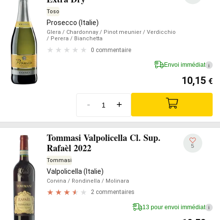
Toso
Prosecco (Italie)
Glera
/ Chardonnay
/ Pinot meunier
/ Verdicchio
/ Perera
/ Bianchetta
0 commentaire
Envoi immédiat
i
10,15
€
-
+
Tommasi Valpolicella Cl. Sup.
Rafaèl 2022
5
Tommasi
Valpolicella (Italie)
Corvina
/ Rondinella
/ Molinara
2 commentaires
13 pour envoi immédiat
i