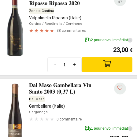
Ripasso Ripassa 2020
47
Zenato Cantina
Valpolicella Ripasso (Italie)
Corvina
/ Rondinella
/ Corvinone
38 commentaires
2 pour envoi immédiat
i
23,00
€
-
+
Dal Maso Gambellara Vin
Santo 2003 (0,37 L)
Dal Maso
Gambellara (Italie)
Garganega
0 commentaire
1 pour envoi immédiat
i