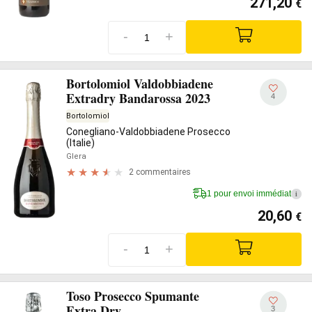
271,20
€
-
+
Bortolomiol Valdobbiadene
Extradry Bandarossa 2023
4
Bortolomiol
Conegliano-Valdobbiadene Prosecco
(Italie)
Glera
2 commentaires
1 pour envoi immédiat
i
20,60
€
-
+
Toso Prosecco Spumante
Extra Dry
3