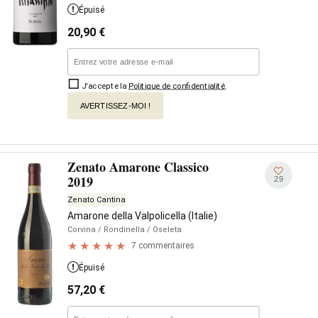
Épuisé
20,90
€
J'accepte la
Politique de confidentialité
.
AVERTISSEZ-MOI !
Zenato Amarone Classico
2019
29
Zenato Cantina
Amarone della Valpolicella (Italie)
Corvina
/ Rondinella
/ Oseleta
7 commentaires
Épuisé
57,20
€