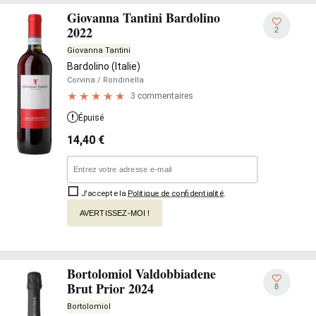
Giovanna Tantini Bardolino
2022
2
Giovanna Tantini
Bardolino (Italie)
Corvina
/ Rondinella
3 commentaires
Épuisé
14,40
€
J'accepte la
Politique de confidentialité
.
AVERTISSEZ-MOI !
Bortolomiol Valdobbiadene
Brut Prior 2024
8
Bortolomiol