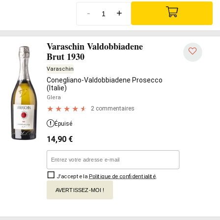
-
+
Varaschin Valdobbiadene
Brut 1930
Varaschin
Conegliano-Valdobbiadene Prosecco
(Italie)
Glera
2 commentaires
Épuisé
14,90
€
J'accepte la
Politique de confidentialité
.
AVERTISSEZ-MOI !