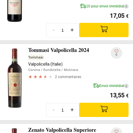
10 pour envoi immédiat
i
17,05
€
-
+
Tommasi Valpolicella 2024
6
Tommasi
Valpolicella (Italie)
Corvina
/ Rondinella
/ Molinara
2 commentaires
Envoi immédiat
i
13,55
€
-
+
Zenato Valpolicella Superiore