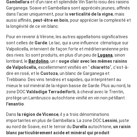
Gambellara
et d'un rare et splendide Vin Santo issu des raisins
Garganega. Soave et Gambellara sont appréciés jeunes, affinés
dans l'acier uniquement, pour la
verticalité de la vigne
, mais
aussi affinés,
peut-être en bois
, pour apprécier la complexité et
la longévité de ce vin blanc.
Pour en revenir à Vérone, les autres appellations significatives
sont celles de
Garde
. Le lac, qui a une influence climatique sur
Valpolicella, intervient de façon forte et méditerranéenne près
des rives. Ici sont produits, en plus d’un peu de
Lugana
, sinon
lombard, le
Bardolino
, un r
ouge clair avec les mêmes raisins
de Valpolicella,
excellemment vinifiés en "
chiaretto
", c'est-à-
dire en rosé, et le
Custoza
, un blanc de Garganega et
Trebbiano. Des vins tendres et sapides, qui interprètent au
mieux le sol minéral de la région basse de Garde. Plus au nord, la
zone DOC
Valdadige Terradeiforti
, à cheval avec le Trentin,
protège un Lambrusco autochtone vinifié en vin non pétillant :
l'enantio
.
Dans
la région de Vicence
, il y a trois dénominations
importantes en plus de Gambellara. La zone DOC
Lessini
, juste
au nord de Soave, est le terroir du
Durella
autochtone,
un raisin
blanc particulièrement acide et minéral qui produit