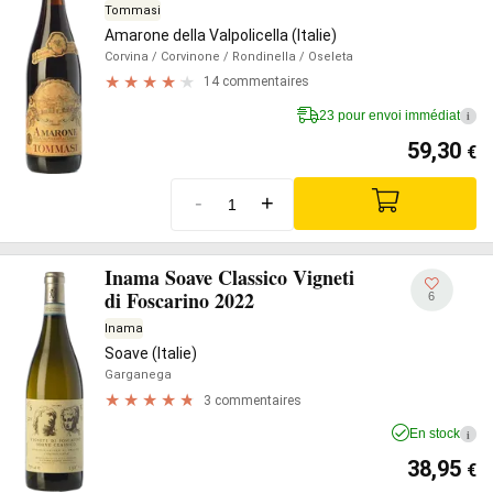
Tommasi
Amarone della Valpolicella (Italie)
Corvina
/ Corvinone
/ Rondinella
/ Oseleta
14 commentaires
23 pour envoi immédiat
i
59,30
€
-
+
Inama Soave Classico Vigneti
di Foscarino 2022
6
Inama
Soave (Italie)
Garganega
3 commentaires
En stock
i
38,95
€