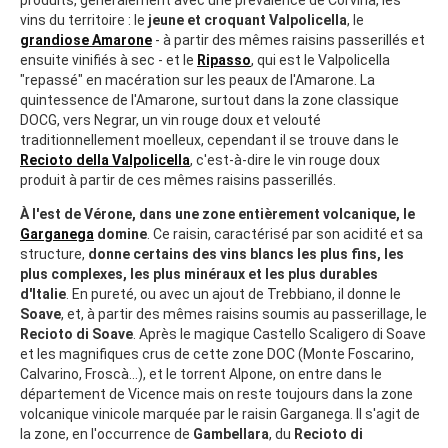
vins du territoire : le
jeune et croquant Valpolicella
, le
grandiose Amarone
- à partir des mêmes raisins passerillés et
ensuite vinifiés à sec - et le
Ripasso
, qui est le Valpolicella
"repassé" en macération sur les peaux de l'Amarone. La
quintessence de l'Amarone, surtout dans la zone classique
DOCG, vers Negrar, un vin rouge doux et velouté
traditionnellement moelleux, cependant il se trouve dans le
Recioto della Valpolicella
, c'est-à-dire le vin rouge doux
produit à partir de ces mêmes raisins passerillés.
À l'est de Vérone, dans une zone entièrement volcanique, le
Garganega
domine
. Ce raisin, caractérisé par son acidité et sa
structure,
donne certains des vins blancs les plus fins, les
plus complexes, les plus minéraux et les plus durables
d'Italie
. En pureté, ou avec un ajout de Trebbiano, il donne le
Soave
, et, à partir des mêmes raisins soumis au passerillage, le
Recioto di Soave
. Après le magique Castello Scaligero di Soave
et les magnifiques crus de cette zone DOC (Monte Foscarino,
Calvarino, Froscà...), et le torrent Alpone, on entre dans le
département de Vicence mais on reste toujours dans la zone
volcanique vinicole marquée par le raisin Garganega. Il s'agit de
la zone, en l'occurrence de
Gambellara
, du
Recioto di