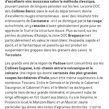
d'excellents vins mousseux selon la méthode classique,
pouvant passer de longues périodes sur les lies. La zone DOC
des
Collines Berici
, dans le sud du département, donne
d'excellents rouges internationaux - avec des résultats très
intéressants de
Carmenere
- et il se distingue par le
tai rouge
autochtone, un g
renache
à boire généralement jeune pour en
apprécier le fruit et la structure douce. Plus au nord, sur les
pentes du plateau d'Asiago, la zone DOC
Breganze
met
particulièrement en valeur le raisin blanc Vespaiola, sapide et
épicé, et le fantastique vin passito qui est produit en
suspendant les grappes dans les greniers des caves : le
Torcolato
.
Les grands vins de la région de
Padoue
sont concentrés sur les
Collines Euganei, à mi-chemin entre le volcanique et le
calcaire.
Une région qui donne
certaines des plus grandes
coupes bordelaises d'Italie
, peut-être même supérieures à de
nombreux Toscans. Entre le Gemola et le Venda, le Cabernet
Sauvignon, le Cabernet Franc et le Merlot se distinguent,
compte tenu de leur grande minéralité, et peuvent subir de
longs affinages en fût. Quant aux blancs, il y a le Serprino, le
Prosecco local, le Manzoni Blanc et un Muscat Jaune
particulier qui donne des notes d'agrumes distinctes : c'est le