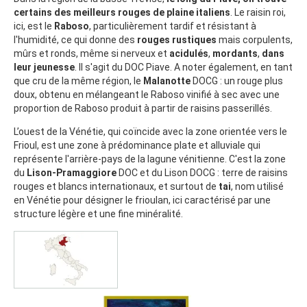
certains des meilleurs rouges de plaine italiens
. Le raisin roi,
ici, est le
Raboso
, particulièrement tardif et résistant à
l'humidité, ce qui donne des
rouges rustiques
mais corpulents,
mûrs et ronds, même si nerveux et
acidulés
,
mordants
,
dans
leur jeunesse
. Il s'agit du DOC Piave. A noter également, en tant
que cru de la même région, le
Malanotte
DOCG : un rouge plus
doux, obtenu en mélangeant le Raboso vinifié à sec avec une
proportion de Raboso produit à partir de raisins passerillés.
L’ouest de la Vénétie, qui coïncide avec la zone orientée vers le
Frioul, est une zone à prédominance plate et alluviale qui
représente l'arrière-pays de la lagune vénitienne. C'est la zone
du
Lison-Pramaggiore
DOC et du Lison DOCG : terre de raisins
rouges et blancs internationaux, et surtout de
tai
, nom utilisé
en Vénétie pour désigner le frioulan, ici caractérisé par une
structure légère et une fine minéralité.