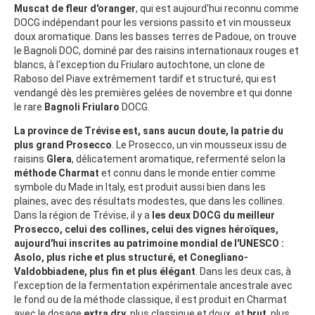
Muscat de fleur d'oranger
, qui est aujourd'hui reconnu comme
DOCG indépendant pour les versions passito et vin mousseux
doux aromatique. Dans les basses terres de Padoue, on trouve
le Bagnoli DOC, dominé par des raisins internationaux rouges et
blancs, à l'exception du Friularo autochtone, un clone de
Raboso del Piave extrêmement tardif et structuré, qui est
vendangé dès les premières gelées de novembre et qui donne
le rare
Bagnoli Friularo
DOCG.
La province de Trévise est, sans aucun doute, la patrie du
plus grand Prosecco
. Le Prosecco, un vin mousseux issu de
raisins
Glera
, délicatement aromatique, refermenté selon la
méthode Charmat
et connu dans le monde entier comme
symbole du Made in Italy, est produit aussi bien dans les
plaines, avec des résultats modestes, que dans les collines.
Dans la région de Trévise, il y a
les deux DOCG du meilleur
Prosecco, celui des collines, celui des vignes héroïques,
aujourd'hui inscrites au patrimoine mondial de l'UNESCO :
Asolo, plus riche et plus structuré, et Conegliano-
Valdobbiadene, plus fin et plus élégant
. Dans les deux cas, à
l'exception de la fermentation expérimentale ancestrale avec
le fond ou de la méthode classique, il est produit en Charmat
avec le dosage
extra dry
, plus classique et doux, et
brut
, plus