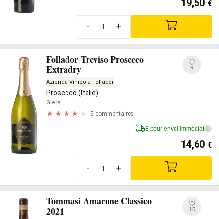
19,50
€
-
+
Follador Treviso Prosecco
Extradry
9
Azienda Vinicola Follador
Prosecco (Italie)
Glera
5 commentaires
8 pour envoi immédiat
i
14,60
€
-
+
Tommasi Amarone Classico
2021
15