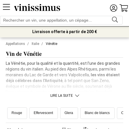
Livraison offerte à partir de 200 €
Appellations
/
Italie
/
Vénétie
Vin de Vénétie
La Vénétie, pour la qualité et la quantité, est l'une des grandes
régions du vin italien. Au pied des Alpes Rhétiques, parmi les
moraines du Lac de Garde et vers Valpolicella,
les vins étaient
déjà célèbres dans l'Antiquité
, à tel point que San Zeno,
évêque et symbole de Vérone au IIIe siècle, soutenait déjà
l'importance du secteur viticole sur ce territoire. Apprécié
LIRE LA SUITE
également par la République Sérénissime, le vin de Vénétie a pu
renaître même après le phylloxéra, avec la plantation de
nombreuses nouvelles vignes internationales
et la
Rouge
Effervescent
Glera
Blanc de blancs
Cone
récupération des plus importantes vignes autochtones
. Dans
la région de Trévise, au pays du Prosecco, la
Scuola Enologica
di Conegliano
, (l’École Œnologique de Conegliano) l'un des