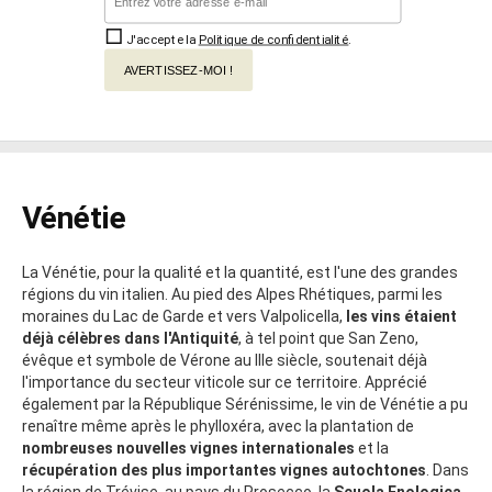
J'accepte la
Politique de confidentialité
.
AVERTISSEZ-MOI !
Vénétie
La Vénétie, pour la qualité et la quantité, est l'une des grandes
régions du vin italien. Au pied des Alpes Rhétiques, parmi les
moraines du Lac de Garde et vers Valpolicella,
les vins étaient
déjà célèbres dans l'Antiquité
, à tel point que San Zeno,
évêque et symbole de Vérone au IIIe siècle, soutenait déjà
l'importance du secteur viticole sur ce territoire. Apprécié
également par la République Sérénissime, le vin de Vénétie a pu
renaître même après le phylloxéra, avec la plantation de
nombreuses nouvelles vignes internationales
et la
récupération des plus importantes vignes autochtones
. Dans
la région de Trévise, au pays du Prosecco, la
Scuola Enologica