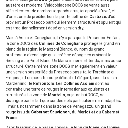
austère et moderne. Valdobbiadene DOCG se vante aussi
officiellement de nombreux grands crus, ici appelés "rive", et
d'une zone de prédilection, la petite colline de
Cartizze
, d'où
provient un Prosecco particulièrement structuré et opulent qui
est traditionnellement dosé en version dry.
Mais à Asolo et Conegliano, il n'y a pas que le Prosecco. En fait,
la zone DOCG des
Collines de Conegliano
protège le grand vin
blanc de la région, le Manzoni Bianco, du nom du grand
professeur d'œnologie qui a créé ce cépage en croisant le
Riesling et le Pinot Blanc. Un blanc minéral et tendu, mais aussi
structuré. Cette même zone DOCG met également en valeur
une version passerillée du Prosecco passito, le Torchiato di
Fregona, et un passito rouge délicat et élégant, issu du raisin
Marzemino : le
Refrontolo
. Les
Collines Asolani
sont au
contraire une terre de rouges internationaux opulents et
structurés. La zone de
Montello
, aujourd'hui DOCG, se
distingue par le fait que sur des sols particulièrement adaptés,
il mûrit, notamment dans la zone de Venegazzù, un
grand
rouge
issu du
Cabernet Sauvignon
, du Merlot et du Cabernet
Franc.
Dans la région de la basse Trévise,
le long du Piave, on trouve