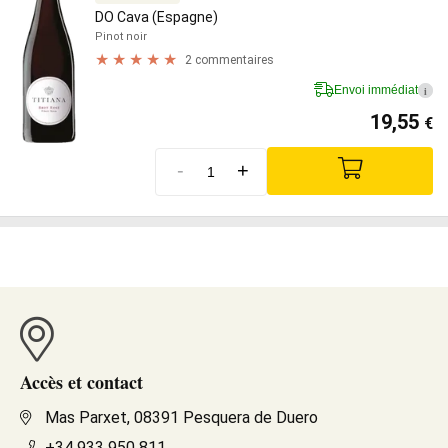
DO Cava (Espagne)
Pinot noir
2 commentaires
Envoi immédiat
i
19,55
€
-
+
Accès et contact
Mas Parxet, 08391 Pesquera de Duero
+34 933 950 811