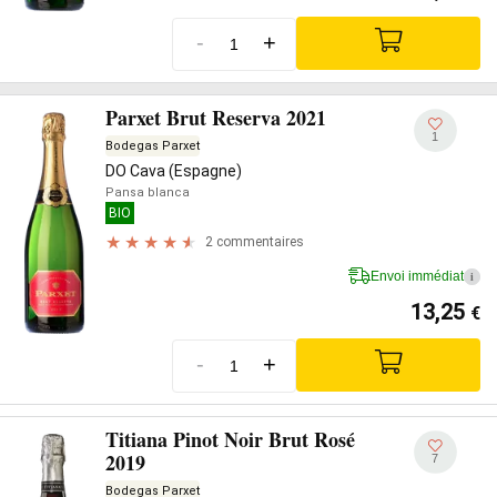
-
+
Parxet Brut Reserva 2021
1
Bodegas Parxet
DO Cava (Espagne)
Pansa blanca
BIO
2 commentaires
Envoi immédiat
i
13,25
€
-
+
Titiana Pinot Noir Brut Rosé
2019
7
Bodegas Parxet