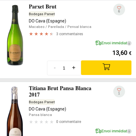
Parxet Brut
6
Bodegas Parxet
DO Cava (Espagne)
Macabeo
/ Parellada
/ Pensal blanca
3 commentaires
Envoi immédiat
i
13,60
€
-
+
Titiana Brut Pansa Blanca
2017
1
Bodegas Parxet
DO Cava (Espagne)
Pansa blanca
0 commentaire
Envoi immédiat
i