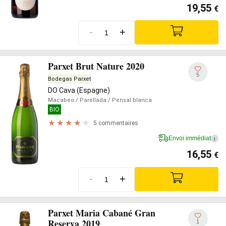
19,55
€
-
+
Parxet Brut Nature 2020
5
Bodegas Parxet
DO Cava (Espagne)
Macabeo
/ Parellada
/ Pensal blanca
BIO
5 commentaires
Envoi immédiat
i
16,55
€
-
+
Parxet Maria Cabané Gran
Reserva 2019
1