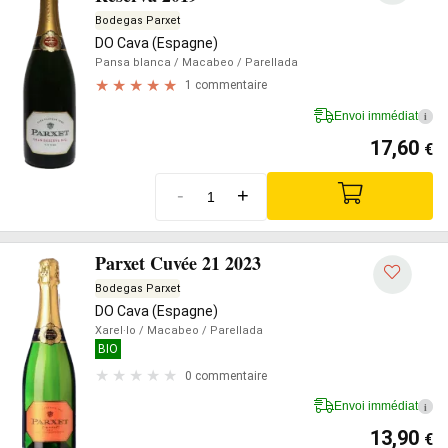
Bodegas Parxet
DO Cava (Espagne)
Pansa blanca
/ Macabeo
/ Parellada
1 commentaire
Envoi immédiat
i
17,60
€
-
+
Parxet Cuvée 21 2023
Bodegas Parxet
DO Cava (Espagne)
Xarel·lo
/ Macabeo
/ Parellada
BIO
0 commentaire
Envoi immédiat
i
13,90
€