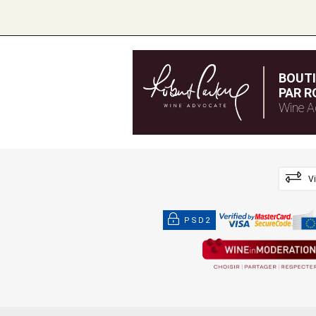
BOUT
PAR R
Wine A
V
PSD2