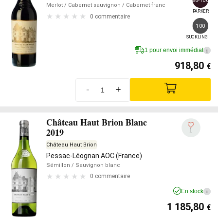
Merlot
/ Cabernet sauvignon
/ Cabernet franc
PARKER
0 commentaire
100
SUCKLING
1 pour envoi immédiat
i
918,80
€
-
+
Château Haut Brion Blanc
2019
1
Château Haut Brion
Pessac-Léognan AOC (France)
Sémillon
/ Sauvignon blanc
0 commentaire
En stock
i
1 185,80
€