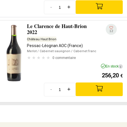
-
+
Le Clarence de Haut-Brion
2022
12
Château Haut Brion
Pessac-Léognan AOC (France)
Merlot
/ Cabernet sauvignon
/ Cabernet franc
0 commentaire
En stock
i
256,20
€
-
+