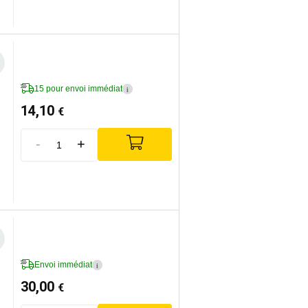
15 pour envoi immédiat
i
14,10
€
-
+
Envoi immédiat
i
30,00
€