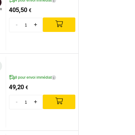
4 pour envoi immédiat
i
405,50
€
R
-
+
8 pour envoi immédiat
i
49,20
€
-
+