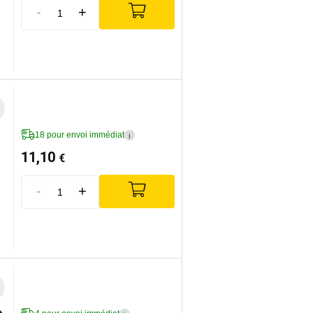
-
+
18 pour envoi immédiat
i
11,10
€
-
+