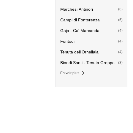
Marchesi Antinori
(6)
Campi di Fonterenza
(5)
Gaja - Ca' Marcanda
(4)
Fontodi
(4)
Tenuta dell'Ornellaia
(4)
Biondi Santi - Tenuta Greppo
(3)
En voir plus