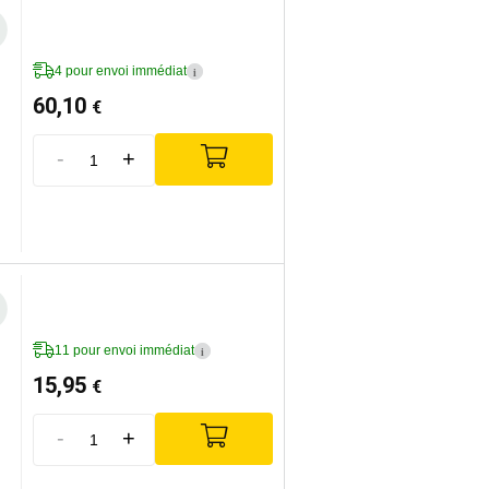
4 pour envoi immédiat
i
60,10
€
-
+
11 pour envoi immédiat
i
15,95
€
-
+