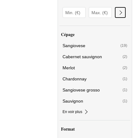
Cépage
Sangiovese
(19)
Cabernet sauvignon
(2)
Merlot
(2)
Chardonnay
(1)
Sangiovese grosso
(1)
Sauvignon
(1)
En voir plus
Format