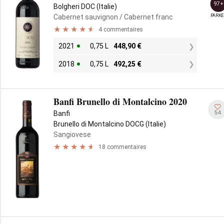
97+
Bolgheri DOC (Italie)
PARKE
Cabernet sauvignon
/ Cabernet franc
4 commentaires
2021
0,75 L
448,90
€
2018
0,75 L
492,25
€
Banfi Brunello di Montalcino 2020
54
Banfi
Brunello di Montalcino DOCG (Italie)
Sangiovese
18 commentaires