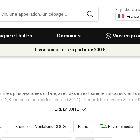
Pays de livrais
gne et bulles
Domaines
Vins en pr
Livraison offerte à partir de 200 €
armi les plus avancées d’Italie, avec des investissements consistants
 2,8 millions d’hectolitres de vin (2014) et constitue environ 25% de l’
LIRE LA SUITE
se
Brunello di Montalcino DOCG
Blanc
Envoi immédiat