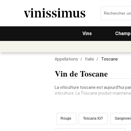
Vins
Champa
Appellations
/
Italie
/
Toscane
Vin de Toscane
La viticulture toscane est aujourd’hui p
viticulture. La Toscane produit maintenant
Rouge
Toscana IGT
Sangiove