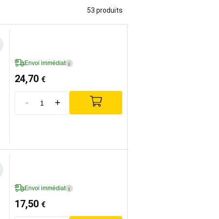
53 produits
Envoi immédiat
i
24,70
€
-
+
Envoi immédiat
i
17,50
€