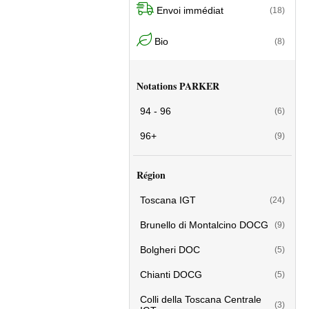
Envoi immédiat
(18)
Bio
(8)
Notations PARKER
94 - 96
(6)
96+
(9)
Région
Toscana IGT
(24)
Brunello di Montalcino DOCG
(9)
Bolgheri DOC
(5)
Chianti DOCG
(5)
Colli della Toscana Centrale
(3)