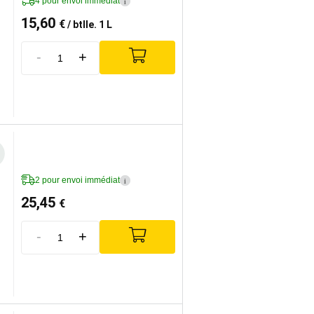
4 pour envoi immédiat
i
15,60
€
/ btlle. 1 L
-
+
2 pour envoi immédiat
i
25,45
€
-
+