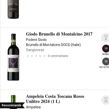
Giodo Brunello di Montalcino 2017
8
Podere Giodo
Brunello di Montalcino DOCG (Italie)
95
Sangiovese
PARKE
0 commentaire
96
SUCKLIN
Ampeleia Costa Toscana Rosso
Unlitro 2024 (1 L)
37
Recommandé
Ampeleia