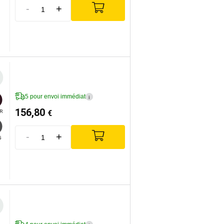
-
+
5 pour envoi immédiat
i
156,80
€
R
-
+
G