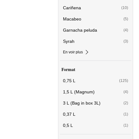
Cariñena
(10)
Macabeo
(5)
Garnacha peluda
(4)
Syrah
(3)
En voir plus
Format
0,75 L
(125)
1,5 L (Magnum)
(4)
3 L (Bag in box 3L)
(2)
0,37 L
(1)
0,5 L
(1)