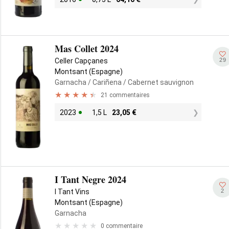
Mas Collet 2024
29
Celler Capçanes
Montsant (Espagne)
Garnacha
/ Cariñena
/ Cabernet sauvignon
21 commentaires
2023
1,5 L
23,05
€
I Tant Negre 2024
2
I Tant Vins
Montsant (Espagne)
Garnacha
0 commentaire