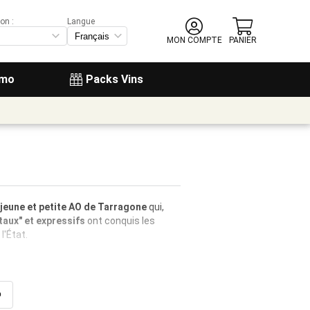
on :
Langue
MON COMPTE
PANIER
omo
Packs Vins
 jeune et petite AO de Tarragone
qui,
taux" et expressifs
ont conquis les
l'État.
o