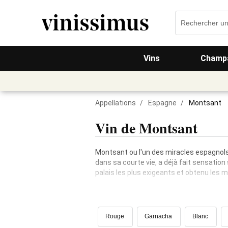
Vins
Champa
Appellations
/
Espagne
/
Montsant
Vin de Montsant
Montsant ou l'un des miracles espagnols 
dans sa courte vie, a déjà fait sensatio
palais les plus exigeants et obtenu les me
Rouge
Garnacha
Blanc