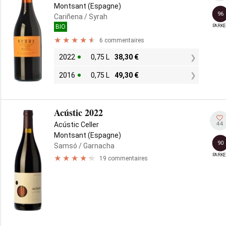
Montsant (Espagne)
96
Cariñena
/ Syrah
PARKE
BIO
6 commentaires
2022
0,75 L
38,30
€
2016
0,75 L
49,30
€
Acústic 2022
44
Acústic Celler
Montsant (Espagne)
90
Samsó
/ Garnacha
PARKE
19 commentaires