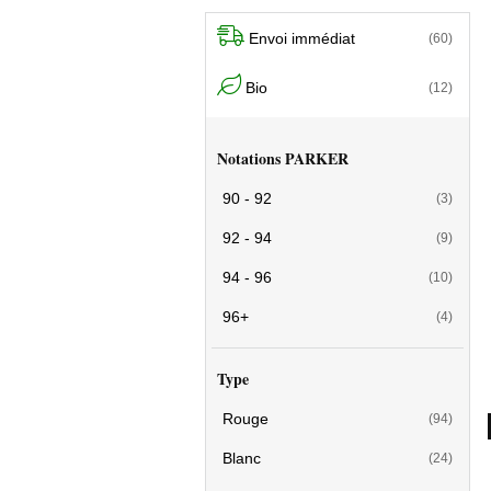
Envoi immédiat
(60)
Bio
(12)
Notations PARKER
90 - 92
(3)
92 - 94
(9)
94 - 96
(10)
96+
(4)
Type
Rouge
(94)
Blanc
(24)