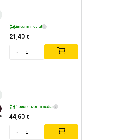
Envoi immédiat
i
21,40
€
-
+
1 pour envoi immédiat
i
44,60
€
R
-
+