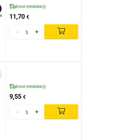
Envoi immédiat
i
11,70
€
R
-
+
Envoi immédiat
i
9,55
€
-
+