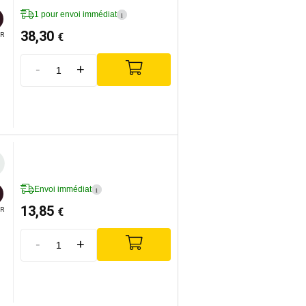
1 pour envoi immédiat
i
38,30
€
R
-
+
Envoi immédiat
i
13,85
€
R
-
+