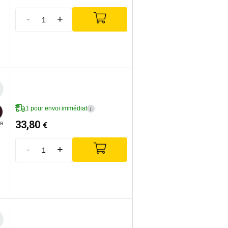
-
+
1 pour envoi immédiat
i
33,80
€
R
-
+