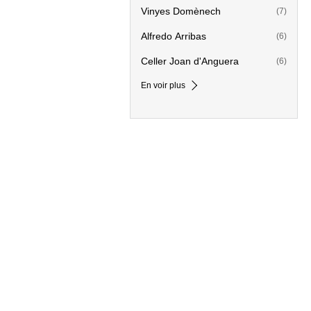
Vinyes Domènech
(7)
Alfredo Arribas
(6)
Celler Joan d'Anguera
(6)
En voir plus