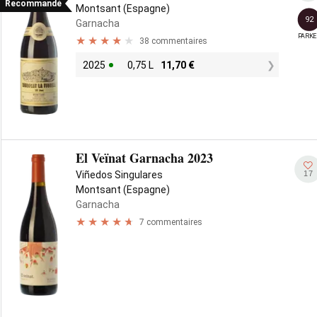
Recommandé
Montsant (Espagne)
92
Garnacha
PARKE
38 commentaires
2025
0,75 L
11,70
€
El Veïnat Garnacha 2023
17
Viñedos Singulares
Montsant (Espagne)
Garnacha
7 commentaires