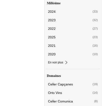
Millésime
2024
(33)
2023
(32)
2022
(27)
2025
(23)
2021
(16)
2020
(10)
En voir plus
Domaines
Celler Capçanes
(19)
Orto Vins
(14)
Celler Comunica
(8)