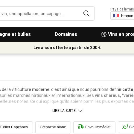
Pays de livrais
gne et bulles
Domaines
Vins en pr
Livraison offerte à partir de 200 €
de la viticulture moderne: c'est ainsi que nous pourrions définir
cette
n sur les marchés nationaux et internationaux. Ses
vins charnus, "varié
illeures notes. Ce qui explique qu’ils soient parmi les plus exportés de 
LIRE LA SUITE
Celler Capçanes
Grenache blanc
Envoi immédiat
Bi