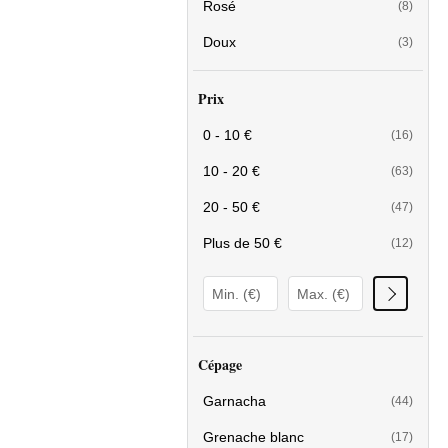
Rosé
(8)
Doux
(3)
Prix
0 - 10 €
(16)
10 - 20 €
(63)
20 - 50 €
(47)
Plus de 50 €
(12)
Cépage
Garnacha
(44)
Grenache blanc
(17)