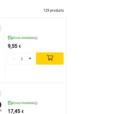
129 produits
Envoi immédiat
i
9,55
€
-
+
Envoi immédiat
i
17,45
€
R