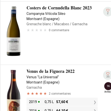
Costers de Cornudella Blanc 2023
2
Companyia Vitícola Sileo
Montsant (Espagne)
Grenache blanc
/ Macabeo
/ Garnacha
0 commentaire
Venus de la Figuera 2022
35
Venus "La Universal"
Montsant (Espagne)
96
Garnacha
PARKE
2 commentaires
2019
0,75 L
57,60
€
2016
0,75 L
64,10
€