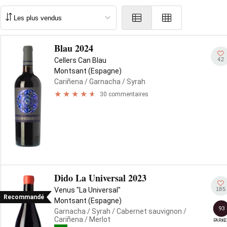
Blau 2024
42
Cellers Can Blau
Montsant (Espagne)
Cariñena
/ Garnacha
/ Syrah
30 commentaires
Dido La Universal 2023
185
Venus "La Universal"
Recommandé
Montsant (Espagne)
93
Garnacha
/ Syrah
/ Cabernet sauvignon
/
Cariñena
/ Merlot
PARKE