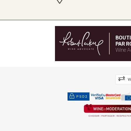
BOUT
PAR R
Wine A
V
PSD2