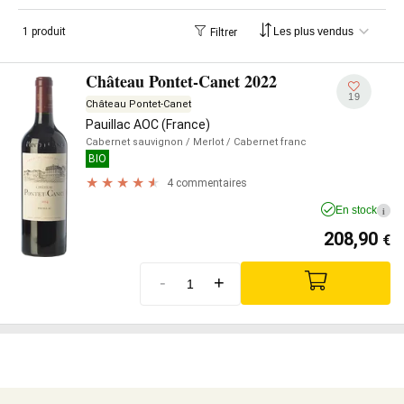
1 produit
Filtrer
Château Pontet-Canet 2022
19
Château Pontet-Canet
Pauillac AOC (France)
Cabernet sauvignon
/ Merlot
/ Cabernet franc
BIO
4 commentaires
En stock
i
208,90
€
-
+