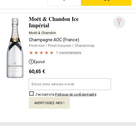
Moët & Chandon Ice
Impérial
7
Moët & Chandon
Champagne AOC (France)
Pinot noir
/ Pinot meunier
/ Chardonnay
1 commentaire
Épuisé
60,65
€
J'accepte la
Politique de confidentialité
.
AVERTISSEZ-MOI !