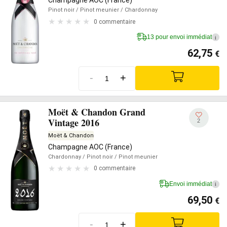
Champagne AOC (France)
Pinot noir
/ Pinot meunier
/ Chardonnay
0 commentaire
13 pour envoi immédiat
i
62,75
€
-
+
Moët & Chandon Grand
Vintage 2016
2
Moët & Chandon
Champagne AOC (France)
Chardonnay
/ Pinot noir
/ Pinot meunier
0 commentaire
Envoi immédiat
i
69,50
€
-
+