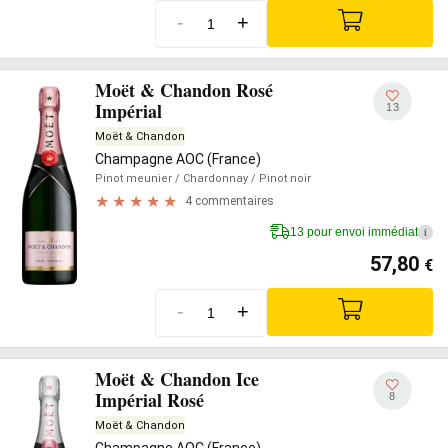
-
+
Moët & Chandon Rosé
Impérial
13
Moët & Chandon
Champagne AOC (France)
Pinot meunier
/ Chardonnay
/ Pinot noir
4 commentaires
13 pour envoi immédiat
i
57,80
€
-
+
Moët & Chandon Ice
Impérial Rosé
8
Moët & Chandon