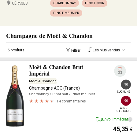
CÉPAGES
CHARDONNAY
PINOT NOIR
PINOT MEUNIER
Champagne de Moët & Chandon
5 produits
Filtrer
Moët & Chandon Brut
Impérial
33
Moët & Chandon
90
Champagne AOC (France)
SUCKLING
Chardonnay
/ Pinot noir
/ Pinot meunier
90
14 commentaires
WINE

SPECTATOR
Envoi immédiat
i
45,35
€