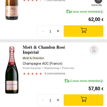
7 commentaires
SUCKLING
6 pour envoi immédiat
i
62,00
€
-
+
Moët & Chandon Rosé
Impérial
13
Moët & Chandon
Champagne AOC (France)
Pinot meunier
/ Chardonnay
/ Pinot noir
4 commentaires
13 pour envoi immédiat
i
57,80
€
-
+