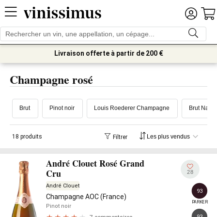
Livraison offerte à partir de 200 €
Champagne rosé
Brut
Pinot noir
Louis Roederer Champagne
Brut Natur
18 produits
Filtrer
André Clouet Rosé Grand
Cru
28
André Clouet
93
Champagne AOC (France)
PARKER
Pinot noir
93