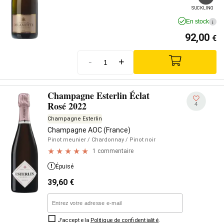
SUCKLING
En stock
i
92,00
€
-
+
Champagne Esterlin Éclat
Rosé 2022
4
Champagne Esterlin
Champagne AOC (France)
Pinot meunier
/ Chardonnay
/ Pinot noir
1 commentaire
Épuisé
39,60
€
J'accepte la
Politique de confidentialité
.