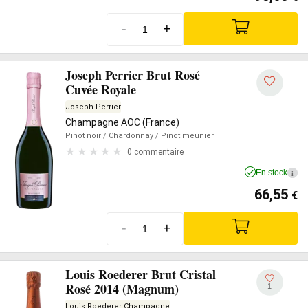
-
+
Joseph Perrier Brut Rosé
Cuvée Royale
Joseph Perrier
Champagne AOC (France)
Pinot noir
/ Chardonnay
/ Pinot meunier
0 commentaire
En stock
i
66,55
€
-
+
Louis Roederer Brut Cristal
Rosé 2014 (Magnum)
1
Louis Roederer Champagne