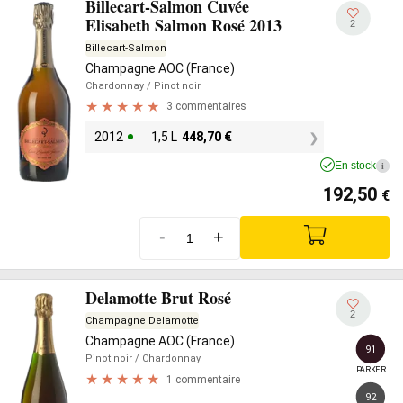
Billecart-Salmon Cuvée
Elisabeth Salmon Rosé 2013
2
Billecart-Salmon
Champagne AOC (France)
Chardonnay
/ Pinot noir
3 commentaires
2012
1,5 L
448,70
€
En stock
i
192,50
€
-
+
Delamotte Brut Rosé
2
Champagne Delamotte
Champagne AOC (France)
91
Pinot noir
/ Chardonnay
PARKER
1 commentaire
92