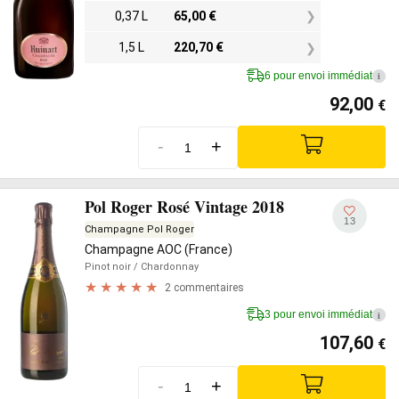
0,37 L
65,00
€
1,5 L
220,70
€
6 pour envoi immédiat
i
92,00
€
-
+
Pol Roger Rosé Vintage 2018
13
Champagne Pol Roger
Champagne AOC (France)
Pinot noir
/ Chardonnay
2 commentaires
3 pour envoi immédiat
i
107,60
€
-
+