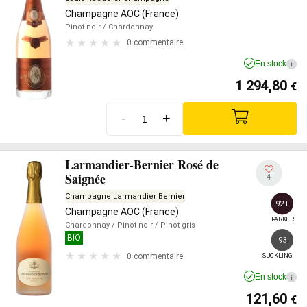
Champagne AOC (France)
Pinot noir
/ Chardonnay
0 commentaire
En stock
i
1 294,80
€
-
+
Larmandier-Bernier Rosé de
Saignée
4
Champagne Larmandier Bernier
92+
Champagne AOC (France)
PARKER
Chardonnay
/ Pinot noir
/ Pinot gris
BIO
93
0 commentaire
SUCKLING
En stock
i
121,60
€