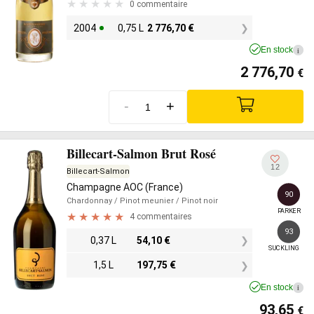
0 commentaire
2004
0,75 L
2 776,70
€
En stock
i
2 776,70
€
-
+
Billecart-Salmon Brut Rosé
12
Billecart-Salmon
Champagne AOC (France)
90
Chardonnay
/ Pinot meunier
/ Pinot noir
PARKER
4 commentaires
93
0,37 L
54,10
€
SUCKLING
1,5 L
197,75
€
En stock
i
93,65
€