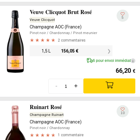
Veuve Clicquot Brut Rosé
5
Veuve Clicquot
Champagne AOC (France)
Pinot noir
/ Chardonnay
/ Pinot meunier
2 commentaires
1,5 L
156,05
€
6 pour envoi immédiat
i
66,20
€
-
+
Ruinart Rosé
10
Champagne Ruinart
Champagne AOC (France)
Pinot noir
/ Chardonnay
1 commentaire