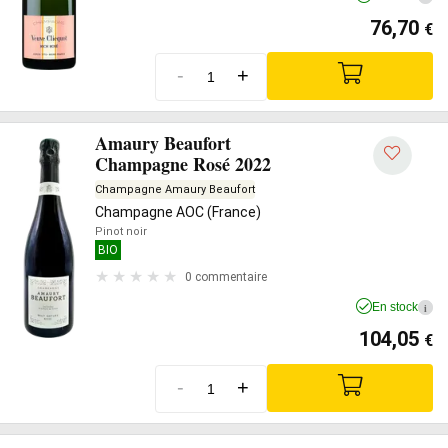
76,70
€
-
+
Amaury Beaufort
Champagne Rosé 2022
Champagne Amaury Beaufort
Champagne AOC (France)
Pinot noir
BIO
0 commentaire
En stock
i
104,05
€
-
+