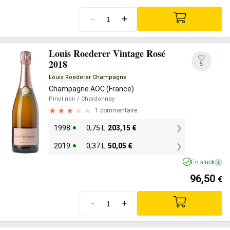
-
+
Louis Roederer Vintage Rosé
2018
5
Louis Roederer Champagne
Champagne AOC (France)
Pinot noir
/ Chardonnay
1 commentaire
1998
0,75 L
203,15
€
2019
0,37 L
50,05
€
En stock
i
96,50
€
-
+