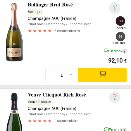
Bollinger Brut Rosé
9
Bollinger
Champagne AOC (France)
91+
Pinot noir
/ Chardonnay
/ Pinot meunier
PARKER
2 commentaires
93
SUCKLING
En stock
i
92,10
€
-
+
Veuve Clicquot Rich Rosé
4
Veuve Clicquot
Champagne AOC (France)
Pinot noir
/ Chardonnay
/ Pinot meunier
1 commentaire
En stock
i