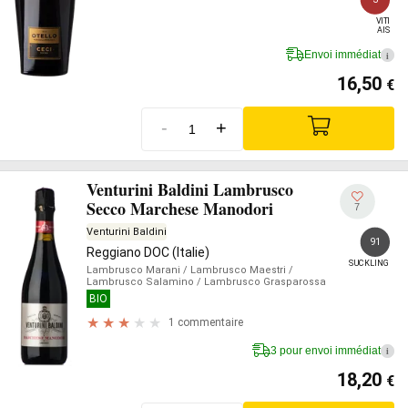
VITI

AIS
Envoi immédiat
i
16,50
€
-
+
Venturini Baldini Lambrusco
Secco Marchese Manodori
7
Venturini Baldini
91
Reggiano DOC (Italie)
SUCKLING
Lambrusco Marani
/ Lambrusco Maestri
/
Lambrusco Salamino
/ Lambrusco Grasparossa
BIO
1 commentaire
3 pour envoi immédiat
i
18,20
€