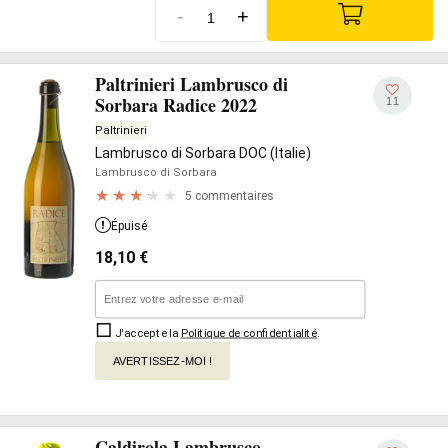
-
+
Paltrinieri Lambrusco di
Sorbara Radice 2022
11
Paltrinieri
Lambrusco di Sorbara DOC (Italie)
Lambrusco di Sorbara
5 commentaires
Épuisé
18,10
€
J'accepte la
Politique de confidentialité
.
AVERTISSEZ-MOI !
Caldirola Lambrusco