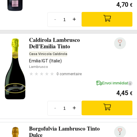
4,70
€
-
+
Caldirola Lambrusco
Dell'Emilia Tinto
4
Casa Vinicola Caldirola
Emilia IGT (Italie)
Lambrusco
0 commentaire
Envoi immédiat
i
4,45
€
-
+
Borgofulvia Lambrusco Tinto
Dulce
2