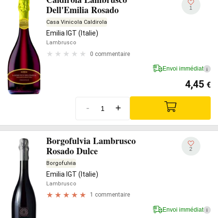
Dell'Emilia Rosado
1
Casa Vinicola Caldirola
Emilia IGT (Italie)
Lambrusco
0 commentaire
Envoi immédiat
i
4,45
€
-
+
Borgofulvia Lambrusco
Rosado Dulce
2
Borgofulvia
Emilia IGT (Italie)
Lambrusco
1 commentaire
Envoi immédiat
i