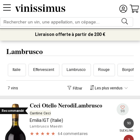
Livraison offerte à partir de 200 €
Lambrusco
Italie
Effervescent
Lambrusco
Rouge
Borgofulvi
7 vins
Filtrer
Ceci Otello NerodiLambrusco
Recommandé
98
Cantine Ceci
Emilia IGT (Italie)
90
Lambrusco Maestri
SUCKLING
64 commentaires
3