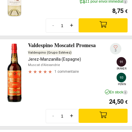
11 pour envoi immédiat
i
8,75
€
-
+
Valdespino Moscatel Promesa
3
Valdespino (Grupo Estévez)
Jerez-Manzanilla (Espagne)
91
Muscat d'Alexandrie
PARKER
1 commentaire
93
PEÑÍN
En stock
i
24,50
€
-
+