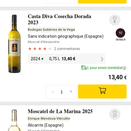
Casta Diva Cosecha Dorada
2023
8
Bodegas Gutiérrez de la Vega
92
Sans indication géographique (Espagne)
PARKER
Muscat d'Alexandrie
2 commentaires
2024
0,75 L
13,40
€
1 pour envoi immédiat
i
13,40
€
-
+
Moscatel de La Marina 2025
17
Enrique Mendoza Viticultor
Alicante (Espagne)
Muscat d'Alexandrie