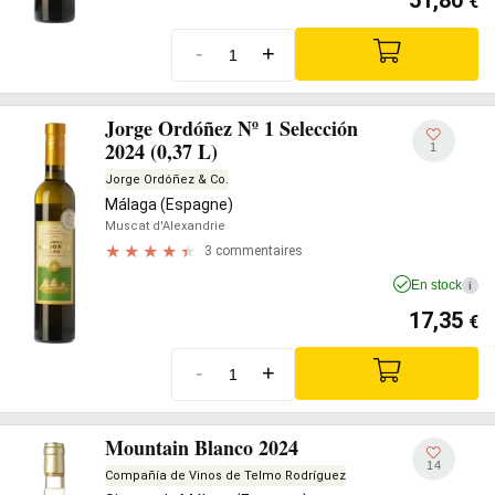
51,80
€
-
+
Jorge Ordóñez Nº 1 Selección
2024 (0,37 L)
1
Jorge Ordóñez & Co.
Málaga (Espagne)
Muscat d'Alexandrie
3 commentaires
En stock
i
17,35
€
-
+
Mountain Blanco 2024
14
Compañía de Vinos de Telmo Rodríguez