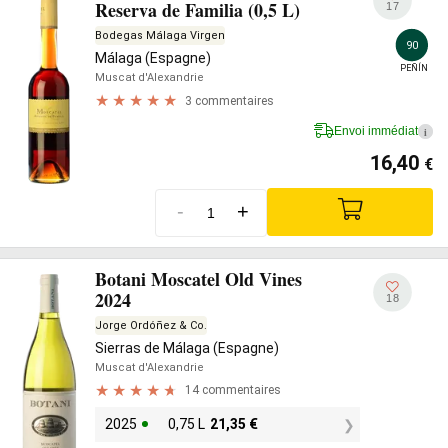
Reserva de Familia (0,5 L)
17
Bodegas Málaga Virgen
90
Málaga (Espagne)
PEÑÍN
Muscat d'Alexandrie
3 commentaires
Envoi immédiat
i
16,40
€
-
+
Botani Moscatel Old Vines
2024
18
Jorge Ordóñez & Co.
Sierras de Málaga (Espagne)
Muscat d'Alexandrie
14 commentaires
2025
0,75 L
21,35
€