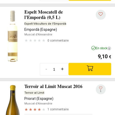
Espelt Moscatell de
l'Empordà (0,5 L)
Espelt Viticultors de l'Empordà
Empordà (Espagne)
Muscat d'Alexandrie
0 commentaire
En stock
i
9,10
€
-
+
Terroir al Límit Muscat 2016
1
Terroir al Límit
Priorat (Espagne)
Muscat d'Alexandrie
1 commentaire