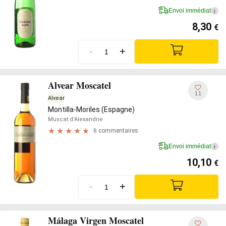
Envoi immédiat
i
8,30
€
-
+
Alvear Moscatel
11
Alvear
Montilla-Moriles (Espagne)
Muscat d'Alexandrie
6 commentaires
Envoi immédiat
i
10,10
€
-
+
Málaga Virgen Moscatel