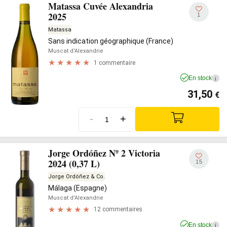
Matassa Cuvée Alexandria
2025
1
Matassa
Sans indication géographique (France)
Muscat d'Alexandrie
1 commentaire
En stock
i
31,50
€
-
+
Jorge Ordóñez Nº 2 Victoria
2024 (0,37 L)
15
Jorge Ordóñez & Co.
Málaga (Espagne)
Muscat d'Alexandrie
12 commentaires
En stock
i