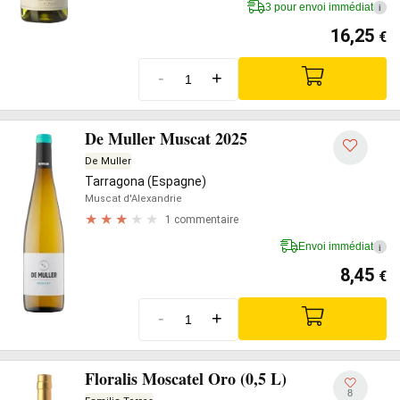
3 pour envoi immédiat
i
16,25
€
-
+
De Muller Muscat 2025
De Muller
Tarragona (Espagne)
Muscat d'Alexandrie
1 commentaire
Envoi immédiat
i
8,45
€
-
+
Floralis Moscatel Oro (0,5 L)
8