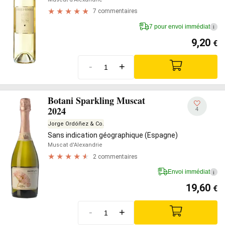
7 commentaires
7 pour envoi immédiat
i
9,20
€
-
+
Botani Sparkling Muscat
2024
4
Jorge Ordóñez & Co.
Sans indication géographique (Espagne)
Muscat d'Alexandrie
2 commentaires
Envoi immédiat
i
19,60
€
-
+