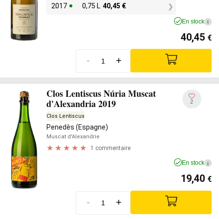
2017
0,75 L
40,45
€
En stock
i
40,45
€
-
+
Clos Lentiscus Núria Muscat
d'Alexandria 2019
2
Clos Lentiscus
Penedès (Espagne)
Muscat d'Alexandrie
1 commentaire
En stock
i
19,40
€
-
+