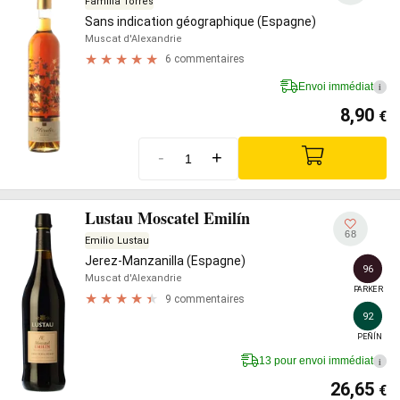
Familia Torres
Sans indication géographique (Espagne)
Muscat d'Alexandrie
6 commentaires
Envoi immédiat
i
8,90
€
-
+
Lustau Moscatel Emilín
68
Emilio Lustau
Jerez-Manzanilla (Espagne)
96
Muscat d'Alexandrie
PARKER
9 commentaires
92
PEÑÍN
13 pour envoi immédiat
i
26,65
€