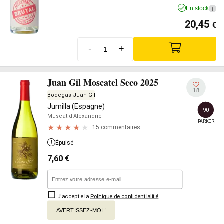
En stock
i
20,45
€
-
+
Juan Gil Moscatel Seco 2025
18
Bodegas Juan Gil
Jumilla (Espagne)
90
Muscat d'Alexandrie
PARKER
15 commentaires
Épuisé
7,60
€
J'accepte la
Politique de confidentialité
.
AVERTISSEZ-MOI !