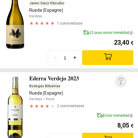
Javier Sanz Viticultor
Rueda (Espagne)
Verdejo
1 commentaire
15 pour envoi immédiat
i
23,40
€
-
+
Ederra Verdejo 2023
1
Bodegas Bilbaínas
Rueda (Espagne)
Verdejo
/ Viura
2 commentaires
Envoi immédiat
i
8,05
€