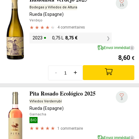
15
Bodegas y Viñedos de Altura
Rueda (Espagne)
Verdejo
4 commentaires
2023
0,75 L
8,75
€
Envoi immédiat
i
8,60
€
-
+
Pita Rosado Ecológico 2025
3
Viñedos Verderrubí
Rueda (Espagne)
Garnacha
BIO
1 commentaire
Envoi immédiat
i