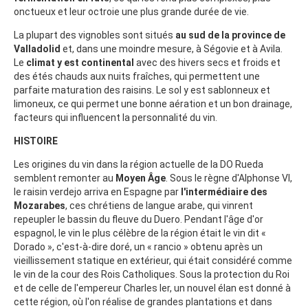
onctueux et leur octroie une plus grande durée de vie.
La plupart des vignobles sont situés
au sud de la province de
Valladolid
et, dans une moindre mesure, à Ségovie et à Avila.
Le
climat y est continental
avec des hivers secs et froids et
des étés chauds aux nuits fraîches, qui permettent une
parfaite maturation des raisins. Le sol y est sablonneux et
limoneux, ce qui permet une bonne aération et un bon drainage,
facteurs qui influencent la personnalité du vin.
HISTOIRE
Les origines du vin dans la région actuelle de la DO Rueda
semblent remonter au
Moyen Âge
. Sous le règne d'Alphonse VI,
le raisin verdejo arriva en Espagne par
l'intermédiaire des
Mozarabes
, ces chrétiens de langue arabe, qui vinrent
repeupler le bassin du fleuve du Duero. Pendant l'âge d'or
espagnol, le vin le plus célèbre de la région était le vin dit «
Dorado », c'est-à-dire doré, un « rancio » obtenu après un
vieillissement statique en extérieur, qui était considéré comme
le vin de la cour des Rois Catholiques. Sous la protection du Roi
et de celle de l'empereur Charles Ier, un nouvel élan est donné à
cette région, où l'on réalise de grandes plantations et dans