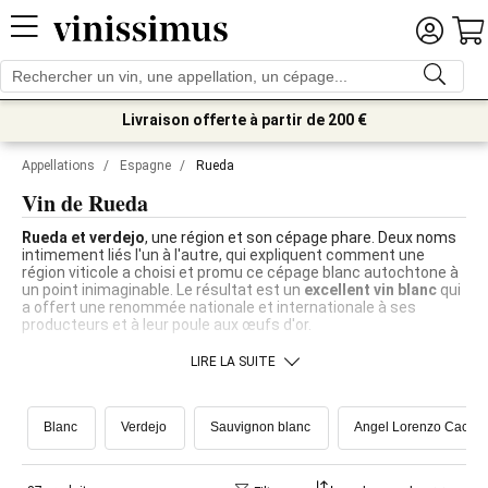
Livraison offerte à partir de 200 €
Appellations
/
Espagne
/
Rueda
Vin de Rueda
Rueda et verdejo
, une région et son cépage phare. Deux noms
intimement liés l'un à l'autre, qui expliquent comment une
région viticole a choisi et promu ce cépage blanc autochtone à
un point inimaginable. Le résultat est un
excellent vin blanc
qui
a offert une renommée nationale et internationale à ses
producteurs et à leur poule aux œufs d'or.
LIRE LA SUITE
Blanc
Verdejo
Sauvignon blanc
Angel Lorenzo Cacha