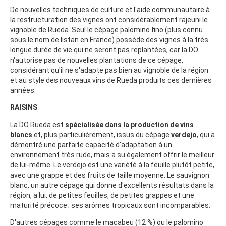
De nouvelles techniques de culture et l'aide communautaire à
la restructuration des vignes ont considérablement rajeuni le
vignoble de Rueda. Seul le cépage palomino fino (plus connu
sous le nom de listan en France) possède des vignes à la très
longue durée de vie qui ne seront pas replantées, car la DO
n'autorise pas de nouvelles plantations de ce cépage,
considérant qu'il ne s'adapte pas bien au vignoble de la région
et au style des nouveaux vins de Rueda produits ces dernières
années.
RAISINS
La DO Rueda est
spécialisée dans la production de vins
blancs
et, plus particulièrement, issus du cépage
verdejo
, qui a
démontré une parfaite capacité d'adaptation à un
environnement très rude, mais a su également offrir le meilleur
de lui-même. Le verdejo est une variété à la feuille plutôt petite,
avec une grappe et des fruits de taille moyenne. Le sauvignon
blanc, un autre cépage qui donne d'excellents résultats dans la
région, a lui, de petites feuilles, de petites grappes et une
maturité précoce ; ses arômes tropicaux sont incomparables.
D'autres cépages comme le macabeu (12 %) ou le palomino