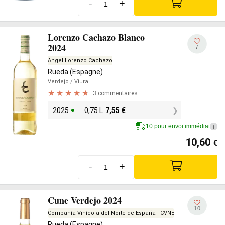
-
+
Lorenzo Cachazo Blanco
2024
7
Angel Lorenzo Cachazo
Rueda (Espagne)
Verdejo
/ Viura
3 commentaires
2025
0,75 L
7,55
€
10 pour envoi immédiat
i
10,60
€
-
+
Cune Verdejo 2024
10
Compañía Vinícola del Norte de España - CVNE
Rueda (Espagne)