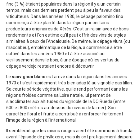
fino (3 %) étaient populaires dans la région il y a un certain
temps, mais ces derniers perdent peu à peu la faveur des
viticulteurs. Dans les années 1930, le cépage palomino fino
commença à être planté dans la région par certains
producteurs originaires de Xérès. C'est un raisin avec de bons
rendements et l'on estime qu'il peut offrir des vins de styles
similaires à ceux de l'Andalousie. De même, le cépage viura (ou
maccabeu), emblématique de la Rioja, a commencé à être
cultivé dans les années 1950 et à être associé au
vieillissement dans le bois, à une époque où les vertus du
cépage verdejo restaient encore à découvrir.
Le
sauvignon blanc
est arrivé dans la région dans les années
1970 et s'est rapidement très bien adapté au vignoble castillan.
Sa courte période végétative, qui le rend performant dans les
régions froides comme sa Loire natale, lui permet de
s'acclimater aux altitudes du vignoble de la DO Rueda (entre
600 et 800 mètres au-dessus du niveau de la mer). Son
caractère floral et fruité a contribué à renforcer fortement
l'image de la région à l'international.
Il semblerait que les raisins rouges aient été communs à Rueda
avant l'épisode de phylloxéra, mais ils ont pratiquement disparu