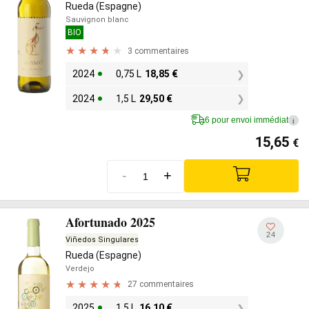
Rueda (Espagne)
Sauvignon blanc
BIO
3 commentaires
2024
0,75 L
18,85
€
2024
1,5 L
29,50
€
6 pour envoi immédiat
i
15,65
€
-
+
Afortunado 2025
24
Viñedos Singulares
Rueda (Espagne)
Verdejo
27 commentaires
2025
1,5 L
16,10
€