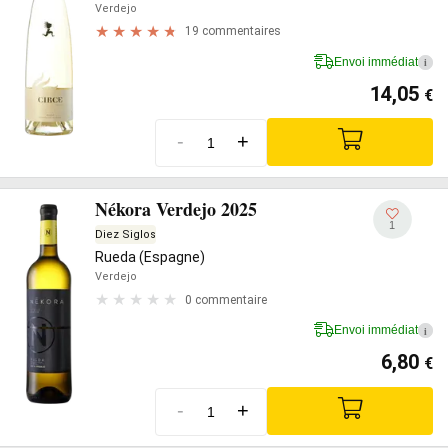
Verdejo
19 commentaires
Envoi immédiat
i
14,05
€
-
+
Nékora Verdejo 2025
1
Diez Siglos
Rueda (Espagne)
Verdejo
0 commentaire
Envoi immédiat
i
6,80
€
-
+