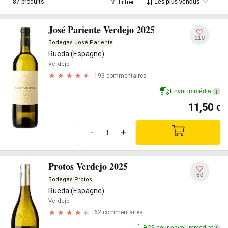
87 produits
Filtrer
José Pariente Verdejo 2025
210
Bodegas José Pariente
Rueda (Espagne)
Verdejo
193 commentaires
Envoi immédiat
i
11,50
€
-
+
Protos Verdejo 2025
60
Bodegas Protos
Rueda (Espagne)
Verdejo
62 commentaires
23 pour envoi immédiat