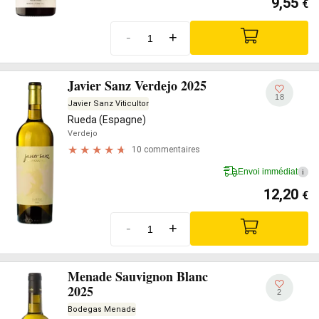
9,55
€
-
+
Javier Sanz Verdejo 2025
18
Javier Sanz Viticultor
Rueda (Espagne)
Verdejo
10 commentaires
Envoi immédiat
i
12,20
€
-
+
Menade Sauvignon Blanc
2025
2
Bodegas Menade