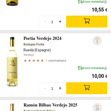
Envoi immédiat
i
10,55
€
-
+
Portia Verdejo 2024
1
Bodegas Portia
Rueda (Espagne)
Verdejo
1 commentaire
Envoi immédiat
i
10,00
€
-
+
Ramón Bilbao Verdejo 2025
19