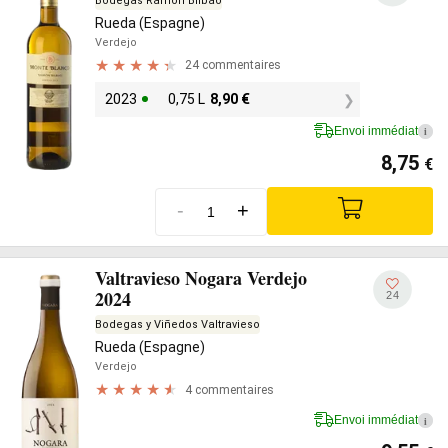
Bodegas Ramón Bilbao
Rueda (Espagne)
Verdejo
24 commentaires
2023
0,75 L
8,90
€
Envoi immédiat
i
8,75
€
-
+
Valtravieso Nogara Verdejo
2024
24
Bodegas y Viñedos Valtravieso
Rueda (Espagne)
Verdejo
4 commentaires
Envoi immédiat
i