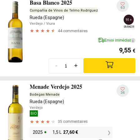
Basa Blanco 2025
63
Compañía de Vinos de Telmo Rodríguez
Rueda (Espagne)
91+
Verdejo
/ Viura
PARKER
44 commentaires
Envoi immédiat
i
9,55
€
-
+
Menade Verdejo 2025
36
Bodegas Menade
Rueda (Espagne)
Verdejo
BIO
35 commentaires
2025
1,5 L
27,60
€