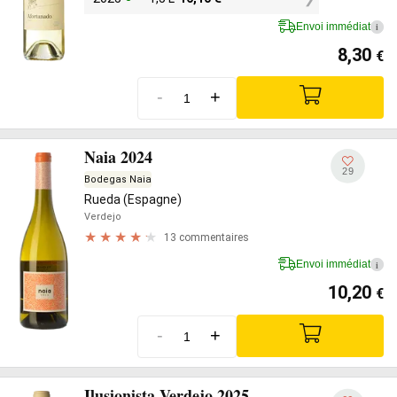
Envoi immédiat
i
8,30
€
-
+
Naia 2024
29
Bodegas Naia
Rueda (Espagne)
Verdejo
13 commentaires
Envoi immédiat
i
10,20
€
-
+
Ilusionista Verdejo 2025