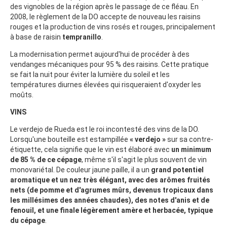
des vignobles de la région après le passage de ce fléau. En
2008, le règlement de la DO accepte de nouveau les raisins
rouges et la production de vins rosés et rouges, principalement
à base de raisin
tempranillo
.
La modernisation permet aujourd'hui de procéder à des
vendanges mécaniques pour 95 % des raisins. Cette pratique
se fait la nuit pour éviter la lumière du soleil et les
températures diurnes élevées qui risqueraient d'oxyder les
moûts.
VINS
Le verdejo de Rueda est le roi incontesté des vins de la DO.
Lorsqu'une bouteille est estampillée
« verdejo »
sur sa contre-
étiquette, cela signifie que le vin est élaboré avec
un minimum
de 85 % de ce cépage
, même s'il s'agit le plus souvent de vin
monovariétal. De couleur jaune paille, il a un
grand potentiel
aromatique et un nez très élégant, avec des arômes fruités
nets (de pomme et d'agrumes mûrs, devenus tropicaux dans
les millésimes des années chaudes), des notes d'anis et de
fenouil, et une finale légèrement amère et herbacée, typique
du cépage
.