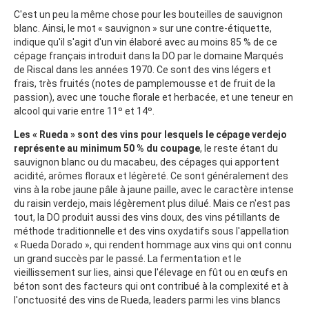
C'est un peu la même chose pour les bouteilles de sauvignon
blanc. Ainsi, le mot « sauvignon » sur une contre-étiquette,
indique qu'il s'agit d'un vin élaboré avec au moins 85 % de ce
cépage français introduit dans la DO par le domaine Marqués
de Riscal dans les années 1970. Ce sont des vins légers et
frais, très fruités (notes de pamplemousse et de fruit de la
passion), avec une touche florale et herbacée, et une teneur en
alcool qui varie entre 11º et 14º.
Les « Rueda » sont des vins pour lesquels le cépage verdejo
représente au minimum 50 % du coupage
, le reste étant du
sauvignon blanc ou du macabeu, des cépages qui apportent
acidité, arômes floraux et légèreté. Ce sont généralement des
vins à la robe jaune pâle à jaune paille, avec le caractère intense
du raisin verdejo, mais légèrement plus dilué. Mais ce n'est pas
tout, la DO produit aussi des vins doux, des vins pétillants de
méthode traditionnelle et des vins oxydatifs sous l'appellation
« Rueda Dorado », qui rendent hommage aux vins qui ont connu
un grand succès par le passé. La fermentation et le
vieillissement sur lies, ainsi que l'élevage en fût ou en œufs en
béton sont des facteurs qui ont contribué à la complexité et à
l'onctuosité des vins de Rueda, leaders parmi les vins blancs