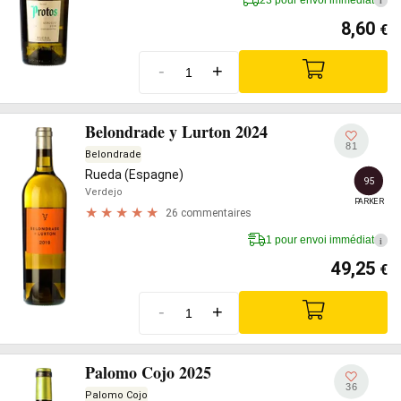
i
8,60
€
-
+
Belondrade y Lurton 2024
81
Belondrade
Rueda (Espagne)
95
Verdejo
PARKER
26 commentaires
1 pour envoi immédiat
i
49,25
€
-
+
Palomo Cojo 2025
36
Palomo Cojo