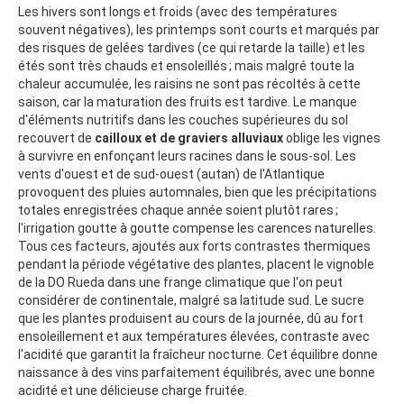
Les hivers sont longs et froids (avec des températures
souvent négatives), les printemps sont courts et marqués par
des risques de gelées tardives (ce qui retarde la taille) et les
étés sont très chauds et ensoleillés ; mais malgré toute la
chaleur accumulée, les raisins ne sont pas récoltés à cette
saison, car la maturation des fruits est tardive. Le manque
d'éléments nutritifs dans les couches supérieures du sol
recouvert de
cailloux et de graviers alluviaux
oblige les vignes
à survivre en enfonçant leurs racines dans le sous-sol. Les
vents d'ouest et de sud-ouest (autan) de l'Atlantique
provoquent des pluies automnales, bien que les précipitations
totales enregistrées chaque année soient plutôt rares ;
l'irrigation goutte à goutte compense les carences naturelles.
Tous ces facteurs, ajoutés aux forts contrastes thermiques
pendant la période végétative des plantes, placent le vignoble
de la DO Rueda dans une frange climatique que l'on peut
considérer de continentale, malgré sa latitude sud. Le sucre
que les plantes produisent au cours de la journée, dû au fort
ensoleillement et aux températures élevées, contraste avec
l'acidité que garantit la fraîcheur nocturne. Cet équilibre donne
naissance à des vins parfaitement équilibrés, avec une bonne
acidité et une délicieuse charge fruitée.