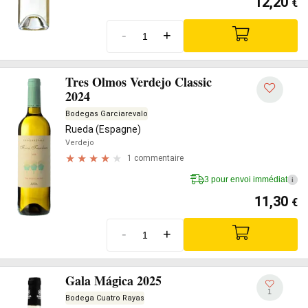
12,20
€
-
+
Tres Olmos Verdejo Classic
2024
Bodegas Garciarevalo
Rueda (Espagne)
Verdejo
1 commentaire
3 pour envoi immédiat
i
11,30
€
-
+
Gala Mágica 2025
1
Bodega Cuatro Rayas