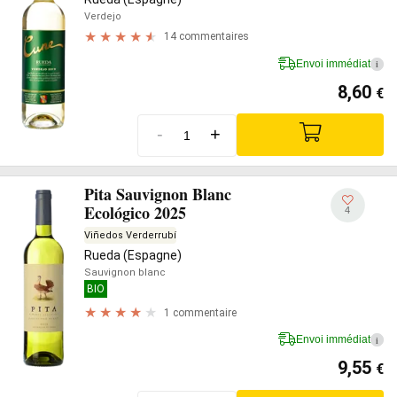
Verdejo
14 commentaires
Envoi immédiat
i
8,60
€
-
+
Pita Sauvignon Blanc
Ecológico 2025
4
Viñedos Verderrubí
Rueda (Espagne)
Sauvignon blanc
BIO
1 commentaire
Envoi immédiat
i
9,55
€