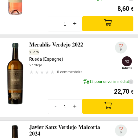
8,60
€
-
+
Meraldis Verdejo 2022
9
Yllera
Rueda (Espagne)
92
Verdejo
PARKER
0 commentaire
12 pour envoi immédiat
i
22,70
€
-
+
Javier Sanz Verdejo Malcorta
2024
6