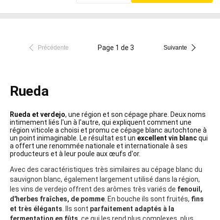
Page 1 de 3
Précédente
Suivante
Rueda
Rueda et verdejo
, une région et son cépage phare. Deux noms
intimement liés l'un à l'autre, qui expliquent comment une
région viticole a choisi et promu ce cépage blanc autochtone à
un point inimaginable. Le résultat est un
excellent vin blanc
qui
a offert une renommée nationale et internationale à ses
producteurs et à leur poule aux œufs d'or.
Avec des caractéristiques très similaires au cépage blanc du
sauvignon blanc, également largement utilisé dans la région,
les vins de verdejo offrent des arômes très variés de
fenouil,
d'herbes fraîches, de pomme
. En bouche ils sont fruités,
fins
et très élégants
. Ils sont
parfaitement adaptés à la
fermentation en fûts
, ce qui les rend plus complexes, plus