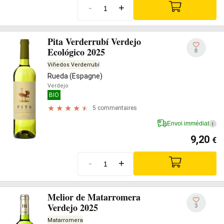
-
+
Pita Verderrubí Verdejo
Ecológico 2025
8
Viñedos Verderrubí
Rueda (Espagne)
Verdejo
BIO
5 commentaires
Envoi immédiat
i
9,20
€
-
+
Melior de Matarromera
Verdejo 2025
3
Matarromera