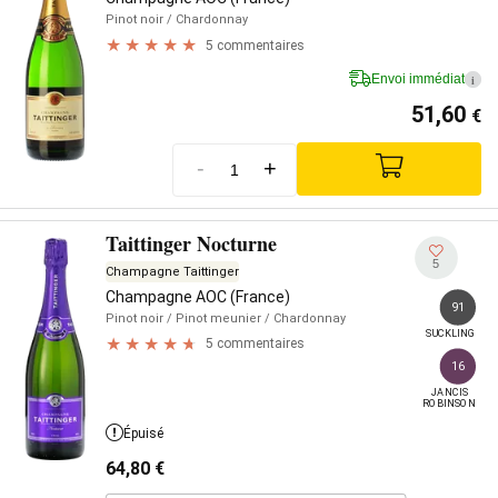
Pinot noir
/ Chardonnay
5 commentaires
Envoi immédiat
i
51,60
€
-
+
Taittinger Nocturne
5
Champagne Taittinger
Champagne AOC (France)
91
Pinot noir
/ Pinot meunier
/ Chardonnay
SUCKLING
5 commentaires
16
JANCIS

ROBINSON
Épuisé
64,80
€