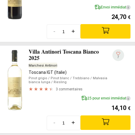
Envoi immédiat
i
24,70
€
-
+
Villa Antinori Toscana Bianco
2025
7
Marchesi Antinori
Toscana IGT (Italie)
Pinot grigio
/ Pinot blanc
/ Trebbiano
/ Malvasia
bianca lunga
/ Riesling
3 commentaires
15 pour envoi immédiat
i
14,10
€
-
+