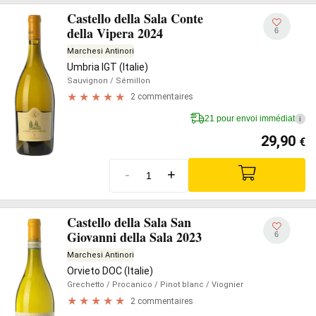
Castello della Sala Conte
della Vipera 2024
6
Marchesi Antinori
Umbria IGT (Italie)
Sauvignon
/ Sémillon
2 commentaires
21 pour envoi immédiat
i
29,90
€
-
+
Castello della Sala San
Giovanni della Sala 2023
6
Marchesi Antinori
Orvieto DOC (Italie)
Grechetto
/ Procanico
/ Pinot blanc
/ Viognier
2 commentaires