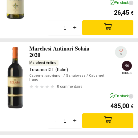
En stock
i
26,45
€
-
+
Marchesi Antinori Solaia
2020
8
Marchesi Antinori
96
Toscana IGT (Italie)
PARKER
Cabernet sauvignon
/ Sangiovese
/ Cabernet
franc
0 commentaire
En stock
i
485,00
€
-
+