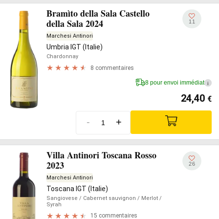
Bramìto della Sala Castello
della Sala 2024
11
Marchesi Antinori
Umbria IGT (Italie)
Chardonnay
8 commentaires
8 pour envoi immédiat
i
24,40
€
-
+
Villa Antinori Toscana Rosso
2023
26
Marchesi Antinori
Toscana IGT (Italie)
Sangiovese
/ Cabernet sauvignon
/ Merlot
/
Syrah
15 commentaires