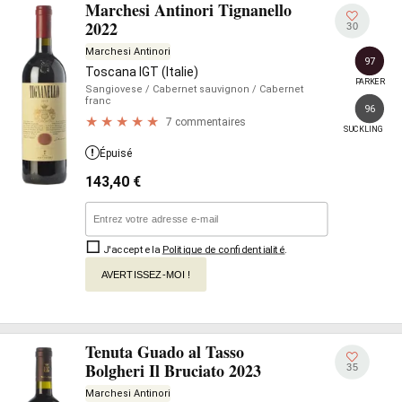
Marchesi Antinori Tignanello
2022
30
Marchesi Antinori
97
Toscana IGT (Italie)
PARKER
Sangiovese
/ Cabernet sauvignon
/ Cabernet
franc
96
7 commentaires
SUCKLING
Épuisé
143,40
€
J'accepte la
Politique de confidentialité
.
AVERTISSEZ-MOI !
Tenuta Guado al Tasso
Bolgheri Il Bruciato 2023
35
Marchesi Antinori