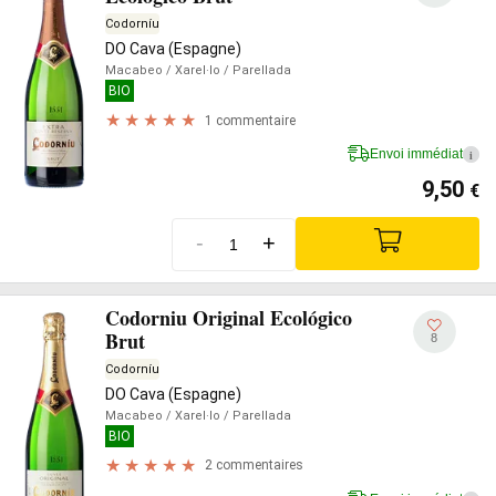
Codorníu
DO Cava (Espagne)
Macabeo
/ Xarel·lo
/ Parellada
BIO
1 commentaire
Envoi immédiat
i
9,50
€
-
+
Codorniu Original Ecológico
Brut
8
Codorníu
DO Cava (Espagne)
Macabeo
/ Xarel·lo
/ Parellada
BIO
2 commentaires