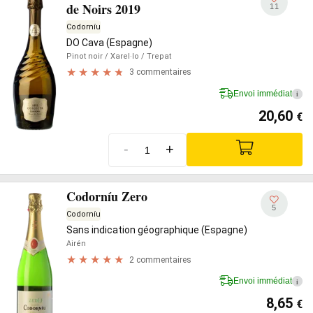
de Noirs 2019
11
Codorníu
DO Cava (Espagne)
Pinot noir
/ Xarel·lo
/ Trepat
3 commentaires
Envoi immédiat
i
20,60
€
-
+
Codorníu Zero
5
Codorníu
Sans indication géographique (Espagne)
Airén
2 commentaires
Envoi immédiat
i
8,65
€