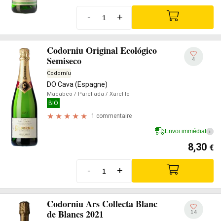
-
+
Codorniu Original Ecológico
Semiseco
4
Codorníu
DO Cava (Espagne)
Macabeo
/ Parellada
/ Xarel·lo
BIO
1 commentaire
Envoi immédiat
i
8,30
€
-
+
Codorniu Ars Collecta Blanc
de Blancs 2021
14