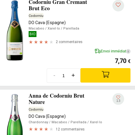
Codorníu Gran Cremant
Brut Eco
Codorníu
DO Cava (Espagne)
Macabeo
/ Xarel·lo
/ Parellada
BIO
2 commentaires
Envoi immédiat
i
7,70
€
-
+
Anna de Codorníu Brut
Nature
13
Codorníu
DO Cava (Espagne)
Chardonnay
/ Macabeo
/ Parellada
/ Xarel·lo
12 commentaires