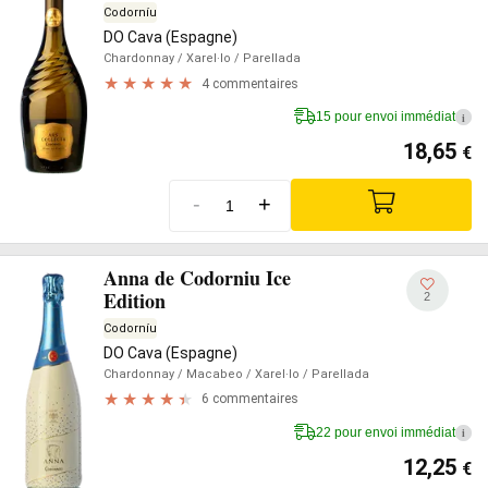
Codorníu
DO Cava (Espagne)
Chardonnay
/ Xarel·lo
/ Parellada
4 commentaires
15 pour envoi immédiat
i
18,65
€
-
+
Anna de Codorniu Ice
Edition
2
Codorníu
DO Cava (Espagne)
Chardonnay
/ Macabeo
/ Xarel·lo
/ Parellada
6 commentaires
22 pour envoi immédiat
i
12,25
€