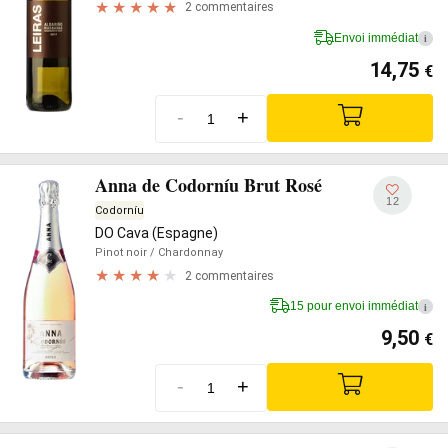
2 commentaires
Envoi immédiat
i
14,75
€
-
+
Anna de Codorníu Brut Rosé
12
Codorníu
DO Cava (Espagne)
Pinot noir
/ Chardonnay
2 commentaires
15 pour envoi immédiat
i
9,50
€
-
+