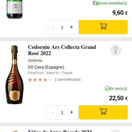
Envoi immédiat
i
9,60
€
-
+
Codorniu Ars Collecta Grand
Rosé 2022
8
Codorníu
DO Cava (Espagne)
Pinot noir
/ Xarel·lo
/ Trepat
2 commentaires
En stock
i
22,50
€
-
+