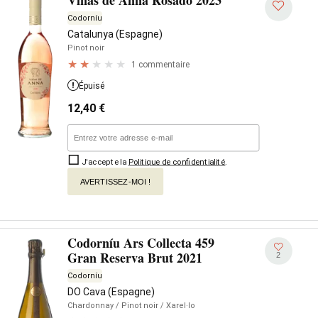
Viñas de Anna Rosado 2023
Codorníu
Catalunya (Espagne)
Pinot noir
1 commentaire
Épuisé
12,40
€
J'accepte la
Politique de confidentialité
.
AVERTISSEZ-MOI !
Codorníu Ars Collecta 459
Gran Reserva Brut 2021
2
Codorníu
DO Cava (Espagne)
Chardonnay
/ Pinot noir
/ Xarel·lo