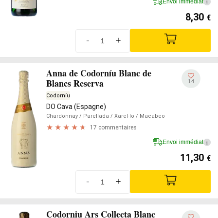
Envoi immédiat
i
8,30
€
-
+
Anna de Codorníu Blanc de
Blancs Reserva
14
Codorníu
DO Cava (Espagne)
Chardonnay
/ Parellada
/ Xarel·lo
/ Macabeo
17 commentaires
Envoi immédiat
i
11,30
€
-
+
Codorniu Ars Collecta Blanc