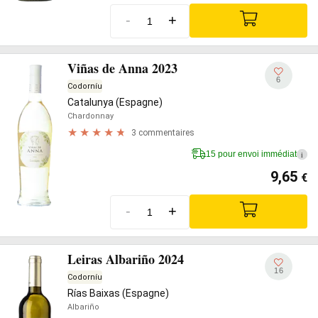
-
+
Viñas de Anna 2023
6
Codorníu
Catalunya (Espagne)
Chardonnay
3 commentaires
15 pour envoi immédiat
i
9,65
€
-
+
Leiras Albariño 2024
16
Codorníu
Rías Baixas (Espagne)
Albariño