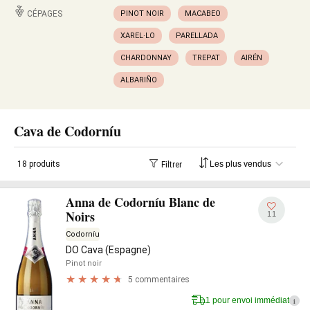
CÉPAGES
PINOT NOIR
MACABEO
XAREL·LO
PARELLADA
CHARDONNAY
TREPAT
AIRÉN
ALBARIÑO
Cava de Codorníu
18 produits
Filtrer
Anna de Codorníu Blanc de
Noirs
11
Codorníu
DO Cava (Espagne)
Pinot noir
5 commentaires
1 pour envoi immédiat
i