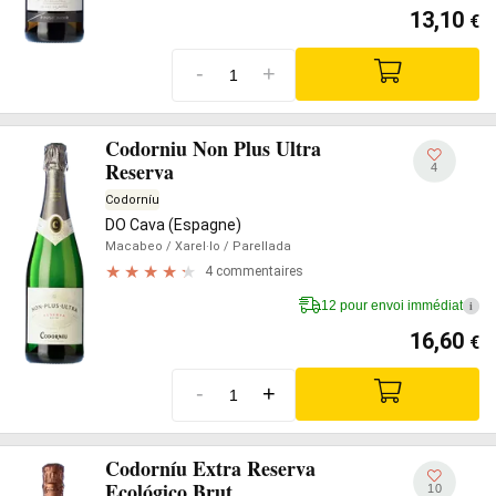
13,10
€
-
+
Codorniu Non Plus Ultra
Reserva
4
Codorníu
DO Cava (Espagne)
Macabeo
/ Xarel·lo
/ Parellada
4 commentaires
12 pour envoi immédiat
i
16,60
€
-
+
Codorníu Extra Reserva
Ecológico Brut
10