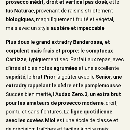
prosecco inédit, droit et vertical pas dosé
, et le
Ius Naturae
, provenant de raisins strictement
biologiques
, magnifiquement fruité et végétal,
mais avec un style
austère et impeccable
.
Plus doux le grand extradry Bandarossa, et
corpulent mais frais et propre: le somptueux
Cartizze
, typiquement sec. Parfait aux repas, avec
d'irrésistibles notes
agrumées
et une excellente
sapidité
, le
brut Prior
, à goûter avec le
Senior, une
extradry rappelant le cèdre et le pamplemousse
.
Succès bien mérité,
l'Audax Zero.3, un extra brut
pour les amateurs de prosecco moderne
, droit,
pointu et sans fioritures. La
ligne quotidienne
avec les cuvées Miol
est une école de classe et
de précision: fraîches et faciles à boire mais