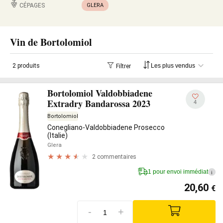
CÉPAGES
GLERA
Vin de Bortolomiol
2 produits
Filtrer
Bortolomiol Valdobbiadene
Extradry Bandarossa 2023
4
Bortolomiol
Conegliano-Valdobbiadene Prosecco
(Italie)
Glera
2 commentaires
1 pour envoi immédiat
i
20,60
€
-
+