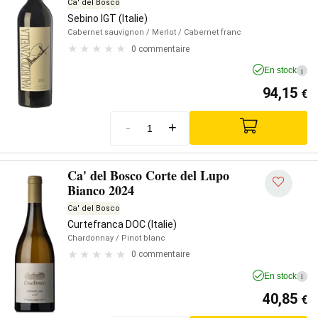
Ca' del Bosco
Sebino IGT (Italie)
Cabernet sauvignon
/ Merlot
/ Cabernet franc
0 commentaire
En stock
i
94,15
€
-
+
Ca' del Bosco Corte del Lupo
Bianco 2024
Ca' del Bosco
Curtefranca DOC (Italie)
Chardonnay
/ Pinot blanc
0 commentaire
En stock
i
40,85
€