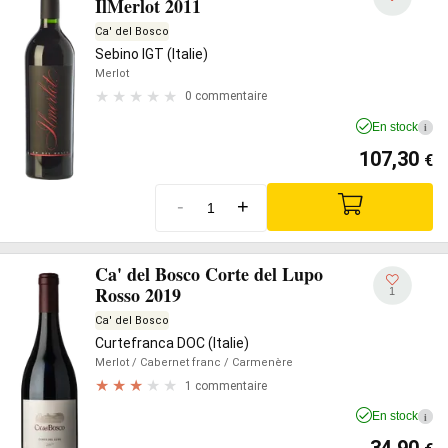
IlMerlot 2011
Ca' del Bosco
Sebino IGT (Italie)
Merlot
0 commentaire
En stock
i
107,30
€
-
+
Ca' del Bosco Corte del Lupo
Rosso 2019
1
Ca' del Bosco
Curtefranca DOC (Italie)
Merlot
/ Cabernet franc
/ Carmenère
1 commentaire
En stock
i