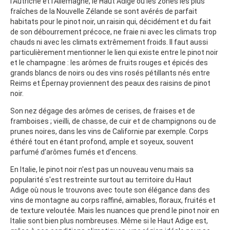
l’Autriche et l’Allemagne, le Haut Adige ou les zones les plus
fraîches de la Nouvelle Zélande se sont avérés de parfait
habitats pour le pinot noir, un raisin qui, décidément et du fait
de son débourrement précoce, ne fraie ni avec les climats trop
chauds ni avec les climats extrêmement froids. Il faut aussi
particulièrement mentionner le lien qui existe entre le pinot noir
et le champagne : les arômes de fruits rouges et épicés des
grands blancs de noirs ou des vins rosés pétillants nés entre
Reims et Épernay proviennent des peaux des raisins de pinot
noir.
Son nez dégage des arômes de cerises, de fraises et de
framboises ; vieilli, de chasse, de cuir et de champignons ou de
prunes noires, dans les vins de Californie par exemple. Corps
éthéré tout en étant profond, ample et soyeux, souvent
parfumé d’arômes fumés et d’encens.
En Italie, le pinot noir n'est pas un nouveau venu mais sa
popularité s'est restreinte surtout au territoire du Haut
Adige où nous le trouvons avec toute son élégance dans des
vins de montagne au corps raffiné, aimables, floraux, fruités et
de texture veloutée. Mais les nuances que prend le pinot noir en
Italie sont bien plus nombreuses. Même si le Haut Adige est,