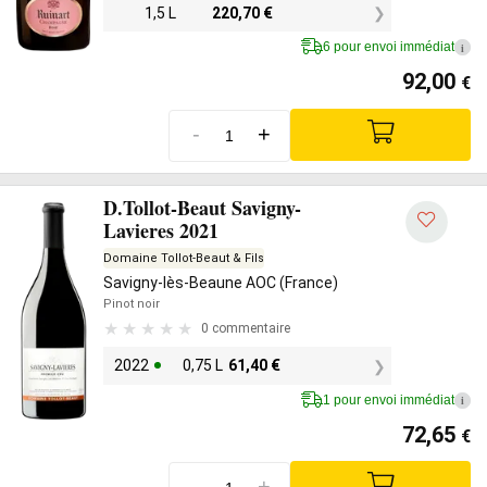
1,5 L
220,70
€
6 pour envoi immédiat
i
92,00
€
-
+
D.Tollot-Beaut Savigny-
Lavieres 2021
Domaine Tollot-Beaut & Fils
Savigny-lès-Beaune AOC (France)
Pinot noir
0 commentaire
2022
0,75 L
61,40
€
1 pour envoi immédiat
i
72,65
€
-
+