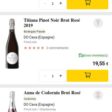
-
+
Titiana Pinot Noir Brut Rosé
2019
7
Bodegas Parxet
DO Cava (Espagne)
Pinot noir
2 commentaires
Envoi immédiat
i
19,55
€
-
+
Anna de Codorníu Brut Rosé
12
Codorníu
DO Cava (Espagne)
Pinot noir
/ Chardonnay