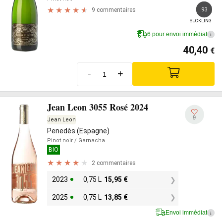
93
9 commentaires
SUCKLING
6 pour envoi immédiat
i
40,40
€
-
+
Jean Leon 3055 Rosé 2024
9
Jean Leon
Penedès (Espagne)
Pinot noir
/ Garnacha
BIO
2 commentaires
2023
0,75 L
15,95
€
2025
0,75 L
13,85
€
Envoi immédiat
i