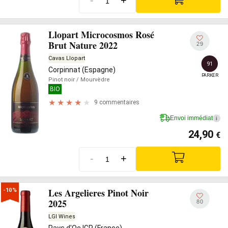
Llopart Microcosmos Rosé
Brut Nature 2022
29
Cavas Llopart
91
Corpinnat (Espagne)
PARKER
Pinot noir
/ Mourvèdre
BIO
9 commentaires
Envoi immédiat
i
24,90
€
-
+
Les Argelieres Pinot Noir
-10%
2025
80
LGI Wines