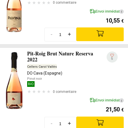
0 commentaire
Envoi immédiat
i
10,55
€
-
+
Pit-Roig Brut Nature Reserva
2022
5
Cellers Carol Vallès
DO Cava (Espagne)
Pinot noir
BIO
0 commentaire
Envoi immédiat
i
21,50
€
-
+