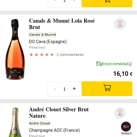
Canals & Munné Lola Rosé
Brut
10
Canals & Munné
DO Cava (Espagne)
Pinot noir
2 commentaires
Envoi immédiat
i
16,10
€
-
+
André Clouet Silver Brut
Nature
40
André Clouet
92+
Champagne AOC (France)
PARKER
Pinot noir