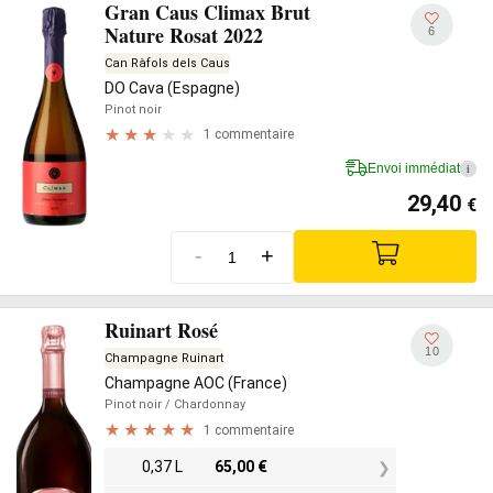
Gran Caus Climax Brut
Nature Rosat 2022
6
Can Ràfols dels Caus
DO Cava (Espagne)
Pinot noir
1 commentaire
Envoi immédiat
i
29,40
€
-
+
Ruinart Rosé
10
Champagne Ruinart
Champagne AOC (France)
Pinot noir
/ Chardonnay
1 commentaire
0,37 L
65,00
€