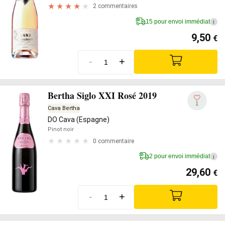
2 commentaires
15 pour envoi immédiat
i
9,50
€
-
+
Bertha Siglo XXI Rosé 2019
1
Cava Bertha
DO Cava (Espagne)
Pinot noir
0 commentaire
2 pour envoi immédiat
i
29,60
€
-
+