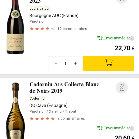
2023
Louis Latour
Bourgogne AOC (France)
Pinot noir
12 commentaires
Envoi immédiat
i
22,70
€
-
+
Codorniu Ars Collecta Blanc
de Noirs 2019
11
Codorníu
DO Cava (Espagne)
Pinot noir
/ Xarel·lo
/ Trepat
3 commentaires
Envoi immédiat
i
20,60
€