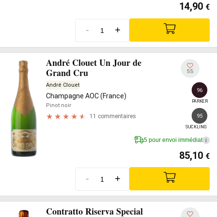
14,90
€
-
+
André Clouet Un Jour de
Grand Cru
55
André Clouet
96
Champagne AOC (France)
PARKER
Pinot noir
95
11 commentaires
SUCKLING
5 pour envoi immédiat
i
85,10
€
-
+
Contratto Riserva Special