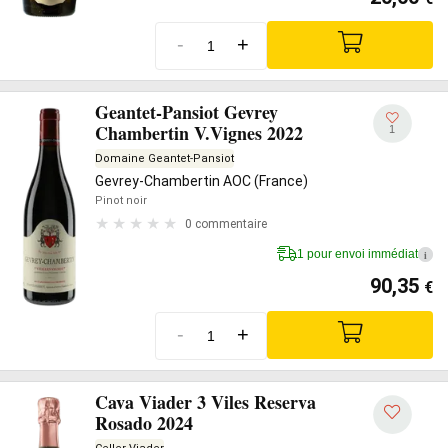
-
+
Geantet-Pansiot Gevrey
Chambertin V.Vignes 2022
1
Domaine Geantet-Pansiot
Gevrey-Chambertin AOC (France)
Pinot noir
0 commentaire
1 pour envoi immédiat
i
90,35
€
-
+
Cava Viader 3 Viles Reserva
Rosado 2024