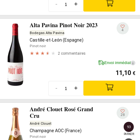
-
+
Alta Pavina Pinot Noir 2023
4
Bodegas Alta Pavina
Castille-et-León (Espagne)
Pinot noir
2 commentaires
Envoi immédiat
i
11,10
€
-
+
André Clouet Rosé Grand
Cru
28
André Clouet
93
Champagne AOC (France)
PARKER
Pinot noir