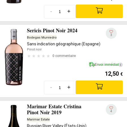
-
+
Sericis Pinot Noir 2024
3
Bodegas Murviedro
Sans indication géographique (Espagne)
Pinot noir
0 commentaire
Envoi immédiat
i
12,50
€
-
+
Marimar Estate Cristina
Pinot Noir 2019
4
Marimar Estate
Russian River Valley (États-Unis)