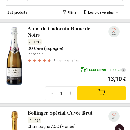
252 produits
Filtrer
Anna de Codorníu Blanc de
Noirs
11
Codorníu
DO Cava (Espagne)
Pinot noir
5 commentaires
1 pour envoi immédiat
i
13,10
€
-
+
Bollinger Spécial Cuvée Brut
34
Bollinger
Champagne AOC (France)
92