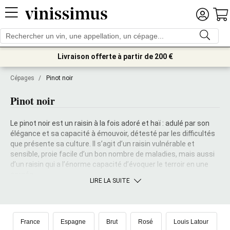
Livraison offerte à partir de 200 €
Cépages
/
Pinot noir
Pinot noir
Le pinot noir est un raisin à la fois adoré et haï : adulé par son
élégance et sa capacité à émouvoir, détesté par les difficultés
que présente sa culture. Il s’agit d’un raisin vulnérable et
sensible, proie facile d’un bon nombre de maladies, mais aussi
d’un raisin qui a l’énorme capacité d’évoquer le terroir en une
gorgée.
LIRE LA SUITE
France
Espagne
Brut
Rosé
Louis Latour