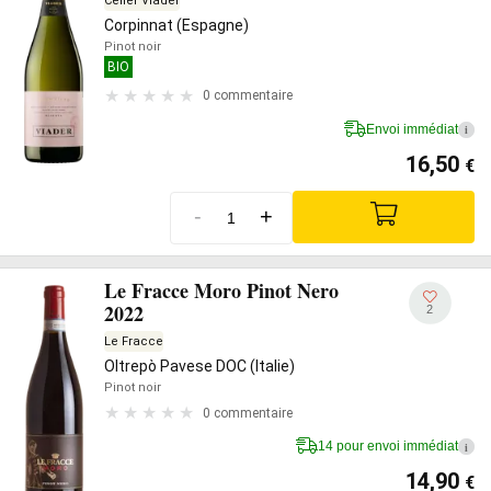
Celler Viader
Corpinnat (Espagne)
Pinot noir
BIO
0 commentaire
Envoi immédiat
i
16,50
€
-
+
Le Fracce Moro Pinot Nero
2022
2
Le Fracce
Oltrepò Pavese DOC (Italie)
Pinot noir
0 commentaire
14 pour envoi immédiat
i
14,90
€