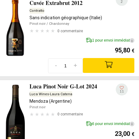
Cuvée Extrabrut 2012
2
Contratto
Sans indication géographique (Italie)
Pinot noir
/ Chardonnay
0 commentaire
1 pour envoi immédiat
i
95,80
€
-
+
Luca Pinot Noir G-Lot 2024
11
Luca Wines-Laura Catena
Mendoza (Argentine)
Pinot noir
0 commentaire
6 pour envoi immédiat
i
23,00
€