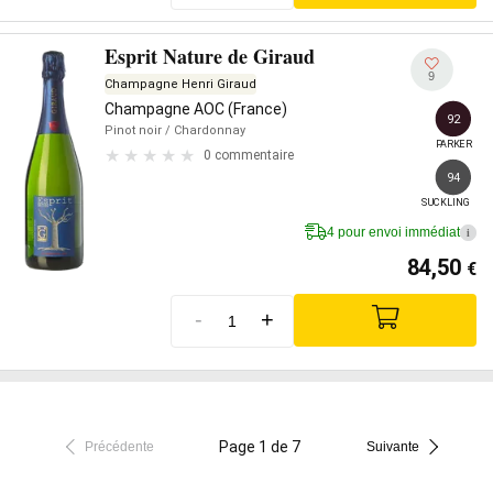
Esprit Nature de Giraud
9
Champagne Henri Giraud
Champagne AOC (France)
92
Pinot noir
/ Chardonnay
PARKER
0 commentaire
94
SUCKLING
4 pour envoi immédiat
i
84,50
€
-
+
Page 1 de 7
Précédente
Suivante