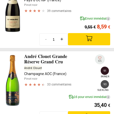
Pays d'Oc IGP (France)
Pinot noir
39 commentaires
Envoi immédiat
i
8,59
9,55
€
€
-
+
André Clouet Grande
Réserve Grand Cru
65
André Clouet
91
Champagne AOC (France)
PARKER
Pinot noir
93
33 commentaires
SUCKLING
16 pour envoi immédiat
i
35,40
€