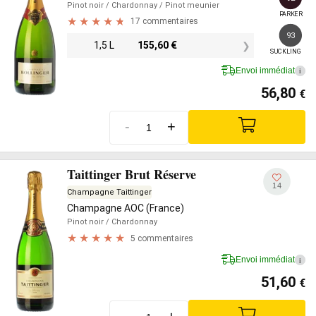
Pinot noir
/ Chardonnay
/ Pinot meunier
PARKER
17 commentaires
93
1,5 L
155,60
€
SUCKLING
Envoi immédiat
i
56,80
€
-
+
Taittinger Brut Réserve
14
Champagne Taittinger
Champagne AOC (France)
Pinot noir
/ Chardonnay
5 commentaires
Envoi immédiat
i
51,60
€
-
+