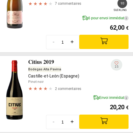
93
7 commentaires
SUCKLING
6 pour envoi immédiat
i
62,00
€
-
+
Citius 2019
15
Bodegas Alta Pavina
Castille-et-León (Espagne)
Pinot noir
2 commentaires
Envoi immédiat
i
20,20
€
-
+