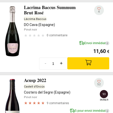
Lacrima Baccus Summum
Brut Rosé
4
Lácrima Baccus
DO Cava (Espagne)
Pinot noir
0 commentaire
Envoi immédiat
i
11,60
€
-
+
Acusp 2022
52
Castell d'Encús
Costers del Segre (Espagne)
93
Pinot noir
PARKER
9 commentaires
5 pour envoi immédiat
i