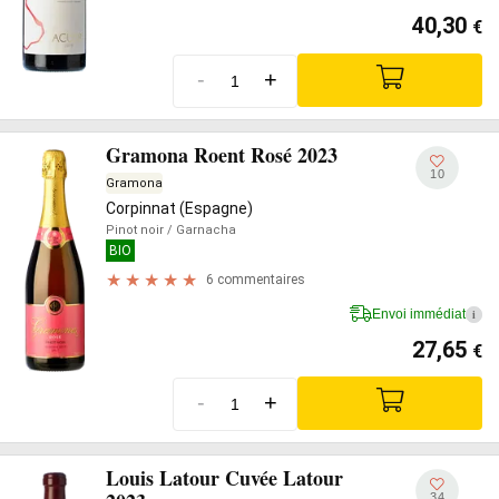
40,30
€
-
+
Gramona Roent Rosé 2023
10
Gramona
Corpinnat (Espagne)
Pinot noir
/ Garnacha
BIO
6 commentaires
Envoi immédiat
i
27,65
€
-
+
Louis Latour Cuvée Latour
34