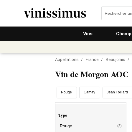
Vins
Champa
Appellations
/
France
/
Beaujolais
/
Vin de Morgon AOC
Rouge
Gamay
Jean Foillard
Type
Rouge
(3)