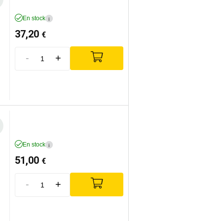
En stock
i
37,20
€
-
+
En stock
i
51,00
€
-
+