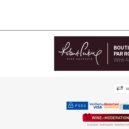
BOUT
PAR R
Wine A
V
PSD2