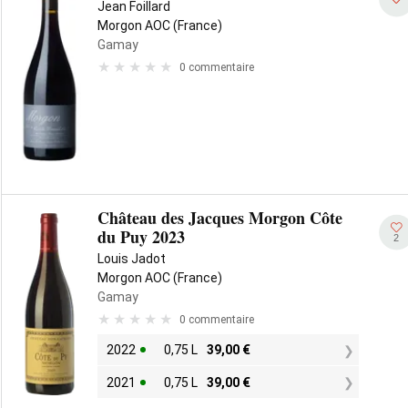
Jean Foillard
Morgon AOC (France)
Gamay
0 commentaire
Château des Jacques Morgon Côte
du Puy 2023
2
Louis Jadot
Morgon AOC (France)
Gamay
0 commentaire
2022
0,75 L
39,00
€
2021
0,75 L
39,00
€