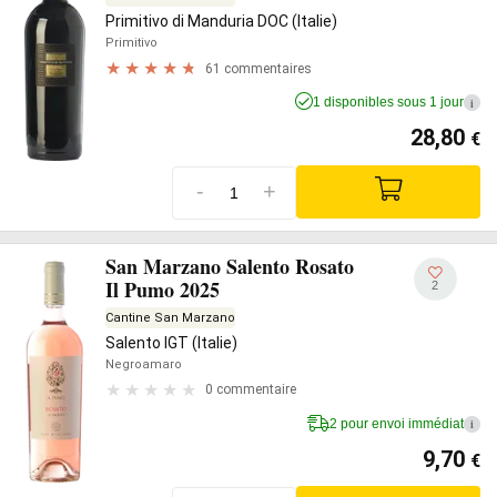
Primitivo di Manduria DOC (Italie)
Primitivo
61 commentaires
1 disponibles sous 1 jour
i
28,80
€
-
+
San Marzano Salento Rosato
Il Pumo 2025
2
Cantine San Marzano
Salento IGT (Italie)
Negroamaro
0 commentaire
2 pour envoi immédiat
i
9,70
€