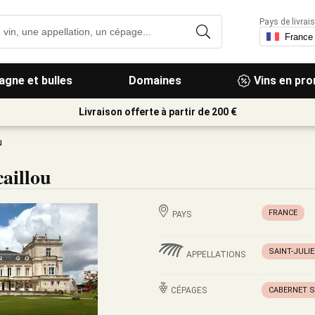
Pays de livrais
gne et bulles
Domaines
Vins en pr
Livraison offerte à partir de 200 €
u
aillou
FRANCE
PAYS
SAINT-JULI
APPELLATIONS
CÉPAGES
CABERNET 