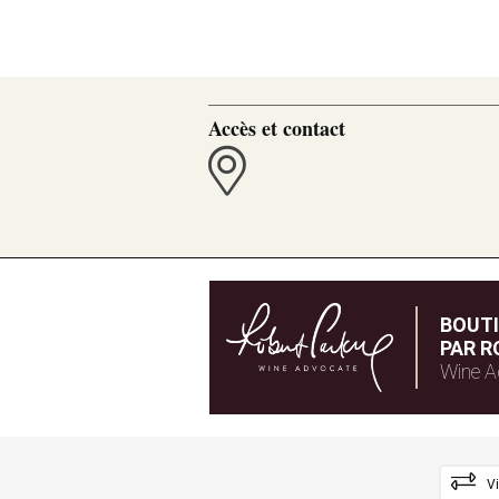
Accès et contact
BOUT
PAR R
Wine A
V