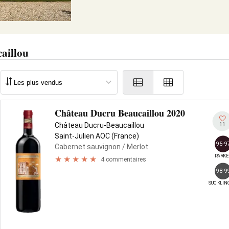
aillou
Château Ducru Beaucaillou 2020
11
Château Ducru-Beaucaillou
Saint-Julien AOC (France)
95-9
Cabernet sauvignon
/ Merlot
PARKE
4 commentaires
98-9
SUCKLIN