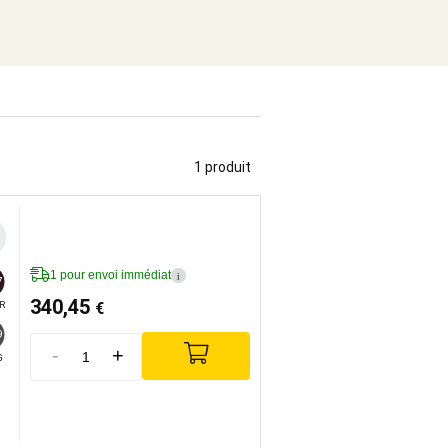
1 produit
1 pour envoi immédiat
i
7
340,45
€
R
9
-
+
G