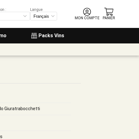
on :
Langue
MON COMPTE
PANIER
omo
Packs Vins
rdo Giuratrabocchetti
es