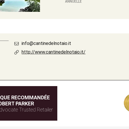
ANNUELLE
info@cantinedelnotaio.it
http://www.cantinedelnotaio.it/
IQUE RECOMMANDÉE
OBERT PARKER
dvocate Trusted Retailer