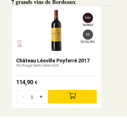
7 grands vins de Bordeaux
94+
PARKER
95
SUCKLING
19
Château Léoville Poyferré 2017
Vin Rouge Saint-Julien AOC
114,90
€
-
+