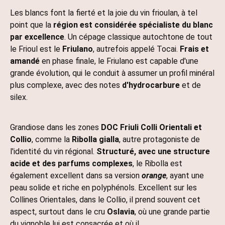
Les blancs font la fierté et la joie du vin frioulan, à tel
point que la
région est considérée spécialiste du blanc
par excellence
. Un cépage classique autochtone de tout
le Frioul est le
Friulano
, autrefois appelé Tocai.
Frais et
amandé
en phase finale, le Friulano est capable d'une
grande évolution, qui le conduit à assumer un profil minéral
plus complexe, avec des notes
d'hydrocarbure
et de
silex.
Grandiose dans les zones
DOC Friuli Colli Orientali et
Collio
, comme la
Ribolla gialla
, autre protagoniste de
l'identité du vin régional.
Structuré, avec une structure
acide et des parfums complexes
, le Ribolla est
également excellent dans sa version
orange
, ayant une
peau solide et riche en polyphénols. Excellent sur les
Collines Orientales, dans le Collio, il prend souvent cet
aspect, surtout dans le cru
Oslavia
, où une grande partie
du vignoble lui est consacrée et où il