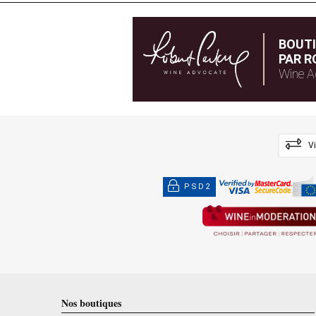
BOUT
PAR R
Wine A
V
PSD2
Nos boutiques