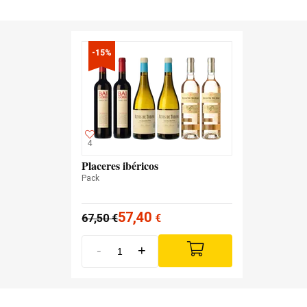
-15%
4
Placeres ibéricos
Pack
57,40
67,50
€
€
-
+