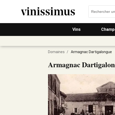
Vins
Champa
Domaines
/
Armagnac Dartigalongue
Armagnac Dartigalo