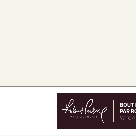
BOUT
PAR R
Wine A