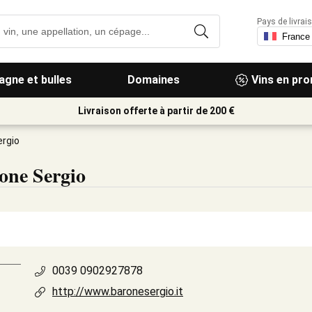
Pays de livrais
gne et bulles
Domaines
Vins en pr
Livraison offerte à partir de 200 €
ergio
one Sergio
0039 0902927878
http://www.baronesergio.it