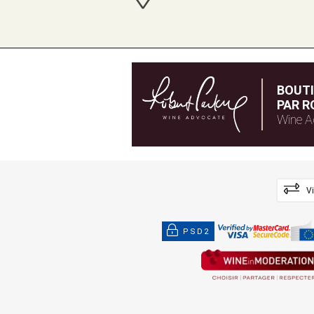
BOUT
PAR R
Wine A
V
PSD2