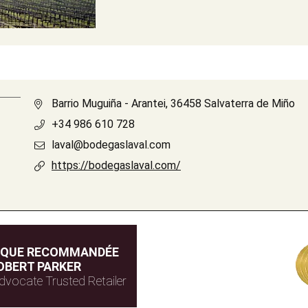
Barrio Muguiña - Arantei, 36458 Salvaterra de Miño
+34 986 610 728
laval@bodegaslaval.com
https://bodegaslaval.com/
IQUE RECOMMANDÉE
OBERT PARKER
dvocate Trusted Retailer