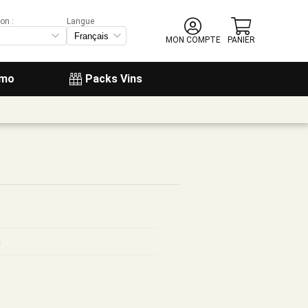
on :
Langue
MON COMPTE
PANIER
omo
Packs Vins
a