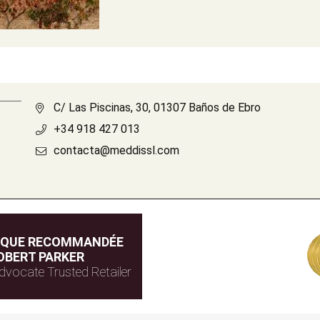
C/ Las Piscinas, 30, 01307 Baños de Ebro
+34 918 427 013
contacta@meddissl.com
IQUE RECOMMANDÉE
OBERT PARKER
dvocate Trusted Retailer