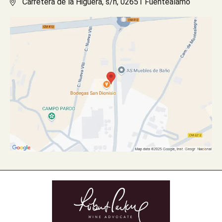
Carretera de la Higuera, s/n, 02651 Fuenteálamo