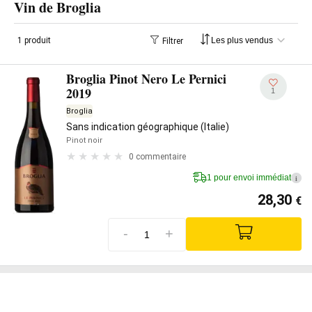
Vin de Broglia
1 produit
Filtrer
Broglia Pinot Nero Le Pernici
2019
1
Broglia
Sans indication géographique (Italie)
Pinot noir
0 commentaire
1 pour envoi immédiat
i
28,30
€
-
+