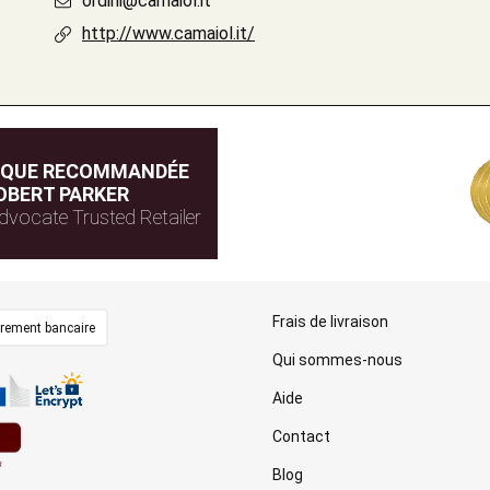
ordini@camaiol.it
http://www.camaiol.it/
IQUE RECOMMANDÉE
OBERT PARKER
dvocate Trusted Retailer
Frais de livraison
irement bancaire
Qui sommes-nous
Aide
Contact
Blog