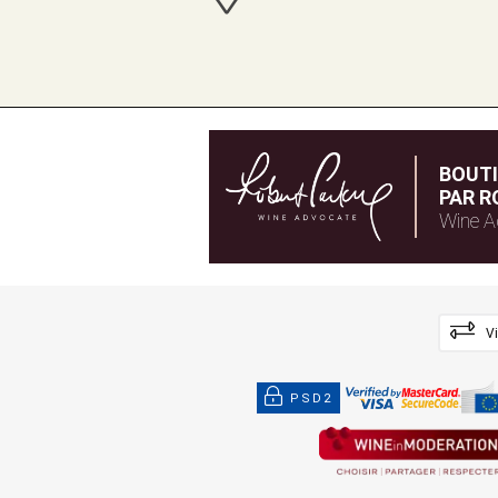
BOUT
PAR R
Wine A
V
PSD2