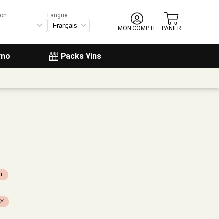
on :
Langue
MON COMPTE
PANIER
omo
Packs Vins
GT
AY