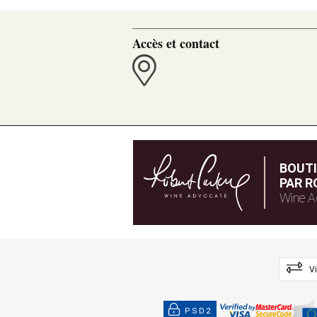
Accès et contact
BOUT
PAR R
Wine A
V
PSD2