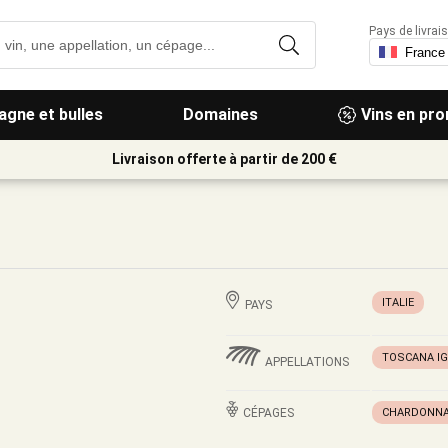
Pays de livrais
gne et bulles
Domaines
Vins en pr
Livraison offerte à partir de 200 €
ITALIE
PAYS
TOSCANA I
APPELLATIONS
CÉPAGES
CHARDONN