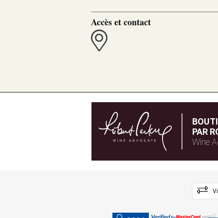
Accès et contact
BOUT
PAR R
Wine A
V