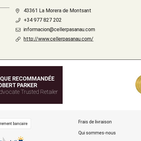
43361 La Morera de Montsant
+34 977 827 202
informacion@cellerpasanau.com
http://www.cellerpasanau.com/
IQUE RECOMMANDÉE
OBERT PARKER
dvocate Trusted Retailer
Frais de livraison
irement bancaire
Qui sommes-nous