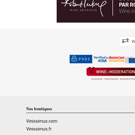
PAR R
Wine A
V
PSD2
Nos boutiques
Vinissimus.com
Vinissimus.fr