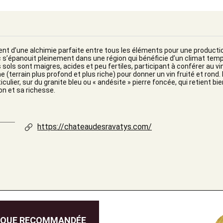
ent d’une alchimie parfaite entre tous les éléments pour une producti
c s’épanouit pleinement dans une région qui bénéficie d’un climat tempé
sols sont maigres, acides et peu fertiles, participant à conférer au vi
ine (terrain plus profond et plus riche) pour donner un vin fruité et rond. 
iculier, sur du granite bleu ou « andésite » pierre foncée, qui retient bie
on et sa richesse.
https://chateaudesravatys.com/
IQUE RECOMMANDÉE