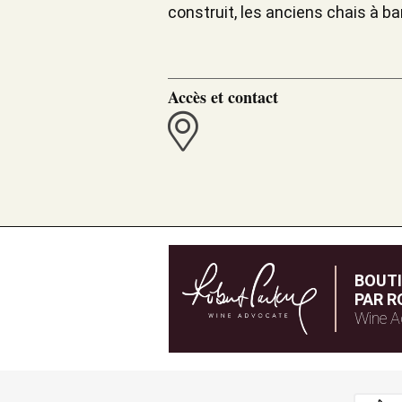
construit, les anciens chais à b
Accès et contact
BOUT
PAR R
Wine A