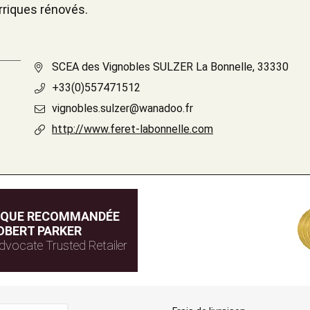
arriques rénovés.
SCEA des Vignobles SULZER La Bonnelle, 33330
+33(0)557471512
vignobles.sulzer@wanadoo.fr
http://www.feret-labonnelle.com
IQUE RECOMMANDÉE
OBERT PARKER
dvocate Trusted Retailer