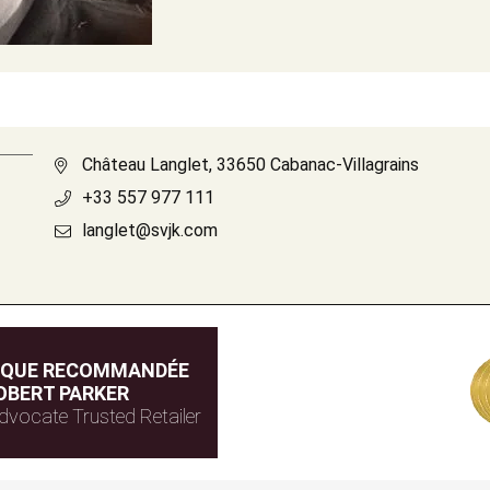
Château Langlet, 33650 Cabanac-Villagrains
+33 557 977 111
langlet@svjk.com
IQUE RECOMMANDÉE
OBERT PARKER
dvocate Trusted Retailer