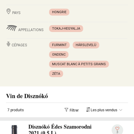
HONGRIE
PAYS
TOKAJ-HEGYALJA
APPELLATIONS
CÉPAGES
FURMINT
HÁRSLEVELÜ
ONDENC
MUSCAT BLANC À PETITS GRAINS
ZÉTA
Vin de Disznókó
7 produits
Filtrer
Disznókó Édes Szamorodni
2021 (0,5 L)
3