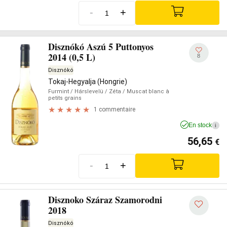
-
+
Disznókó Aszú 5 Puttonyos
2014 (0,5 L)
8
Disznókó
Tokaj-Hegyalja (Hongrie)
Furmint
/ Hárslevelü
/ Zéta
/ Muscat blanc à
petits grains
1 commentaire
En stock
i
56,65
€
-
+
Disznoko Száraz Szamorodni
2018
Disznókó