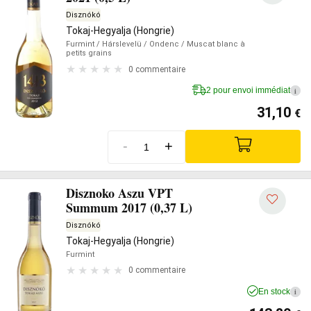
Disznókó
Tokaj-Hegyalja (Hongrie)
Furmint
/ Hárslevelü
/ Ondenc
/ Muscat blanc à
petits grains
0 commentaire
2 pour envoi immédiat
i
31,10
€
-
+
Disznoko Aszu VPT
Summum 2017 (0,37 L)
Disznókó
Tokaj-Hegyalja (Hongrie)
Furmint
0 commentaire
En stock
i