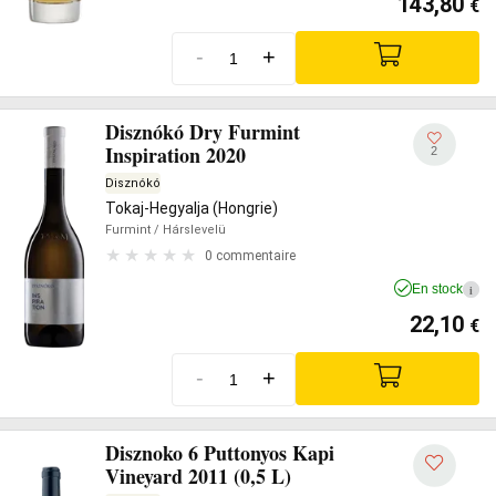
143,80
€
-
+
Disznókó Dry Furmint
Inspiration 2020
2
Disznókó
Tokaj-Hegyalja (Hongrie)
Furmint
/ Hárslevelü
0 commentaire
En stock
i
22,10
€
-
+
Disznoko 6 Puttonyos Kapi
Vineyard 2011 (0,5 L)