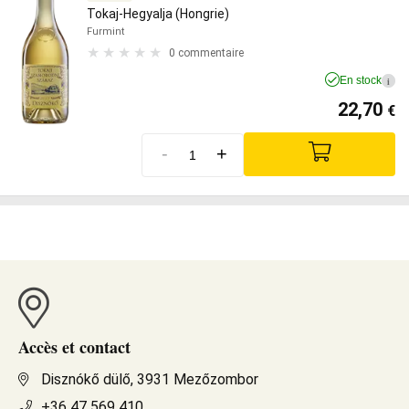
Tokaj-Hegyalja (Hongrie)
Furmint
0 commentaire
En stock
i
22,70
€
-
+
Accès et contact
Disznókő dülő, 3931 Mezőzombor
+36 47 569 410