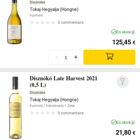
Disznókó
Tokaj-Hegyalja (Hongrie)
Furmint
0 commentaire
En stock
i
125,45
€
-
+
Disznókó Late Harvest 2021
(0,5 L)
2
Disznókó
Tokaj-Hegyalja (Hongrie)
Furmint
/ Hárslevelü
/ Zéta
0 commentaire
En stock
i
21,80
€