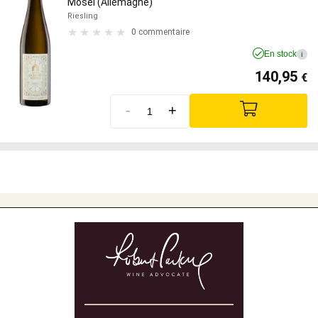
Mosel (Allemagne)
Riesling
0 commentaire
En stock
i
140,95
€
-
+