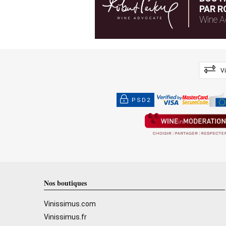
PAR R
Wine A
V
PSD2
Nos boutiques
Vinissimus.com
Vinissimus.fr