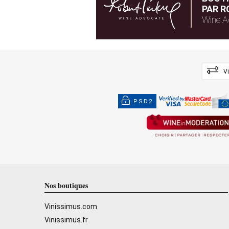
PAR R
Wine A
V
PSD2
Nos boutiques
Vinissimus.com
Vinissimus.fr