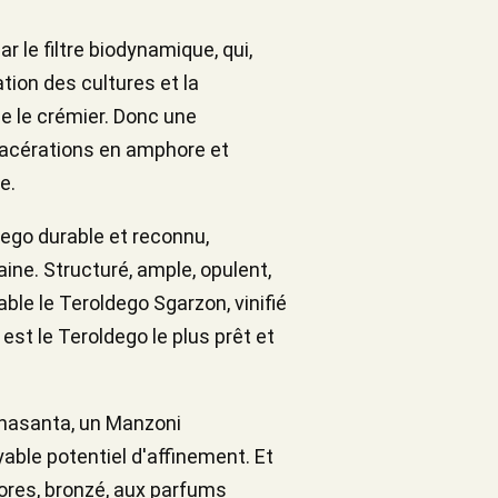
r le filtre biodynamique, qui,
ation des cultures et la
e le crémier. Donc une
 macérations en amphore et
e.
dego durable et reconnu,
ine. Structuré, ample, opulent,
able le Teroldego Sgarzon, vinifié
ri est le Teroldego le plus prêt et
tanasanta, un Manzoni
yable potentiel d'affinement. Et
hores, bronzé, aux parfums