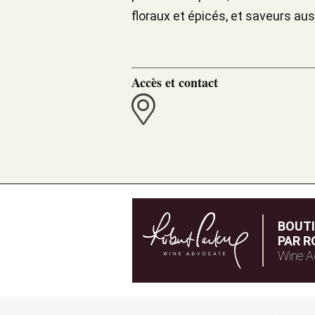
floraux et épicés, et saveurs a
Accès et contact
BOUT
PAR R
Wine A