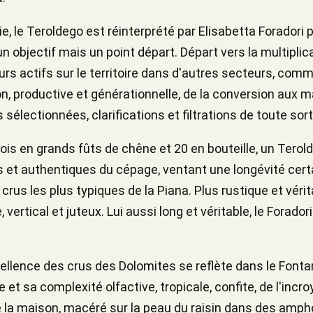
, le Teroldego est réinterprété par Elisabetta Foradori pa
un objectif mais un point départ. Départ vers la multiplic
rs actifs sur le territoire dans d'autres secteurs, comm
on, productive et générationnelle, de la conversion aux
 sélectionnées, clarifications et filtrations de toute sort
mois en grands fûts de chêne et 20 en bouteille, un Terol
 et authentiques du cépage, ventant une longévité certa
crus les plus typiques de la Piana. Plus rustique et vérit
e, vertical et juteux. Lui aussi long et véritable, le Forado
excellence des crus des Dolomites se reflète dans le Fon
 et sa complexité olfactive, tropicale, confite, de l'incro
s de la maison, macéré sur la peau du raisin dans des amp