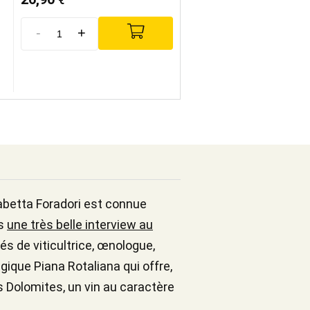
€
-
+
sabetta Foradori est connue
ns
une très belle interview au
tés de viticultrice, œnologue,
gique Piana Rotaliana qui offre,
es Dolomites, un vin au caractère