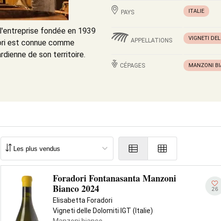
ITALIE
PAYS
e l'entreprise fondée en 1939
VIGNETI DEL
APPELLATIONS
dori est connue comme
dienne de son territoire.
CÉPAGES
MANZONI B
Foradori Fontanasanta Manzoni
Bianco 2024
26
Elisabetta Foradori
Vigneti delle Dolomiti IGT (Italie)