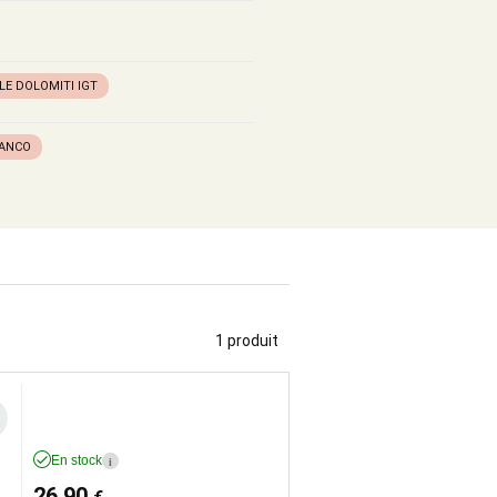
LE DOLOMITI IGT
IANCO
1 produit
En stock
i
26,90