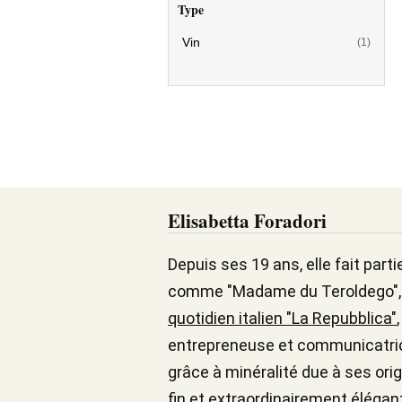
Type
Vin
(1)
Elisabetta Foradori
Depuis ses 19 ans, elle fait part
comme "Madame du Teroldego", pri
quotidien italien "La Repubblica"
entrepreneuse et communicatrice s
grâce à minéralité due à ses orig
fin et extraordinairement élégan