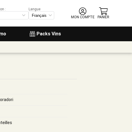
on :
Langue
MON COMPTE
PANIER
omo
Packs Vins
Foradori
teilles