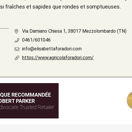
ussi fraîches et sapides que rondes et somptueuses.
Via Damiano Chiesa 1, 38017 Mezzolombardo (TN)
0461/601046
info@elisabettaforadori.com
https://www.agricolaforadori.com/
IQUE RECOMMANDÉE
OBERT PARKER
dvocate Trusted Retailer