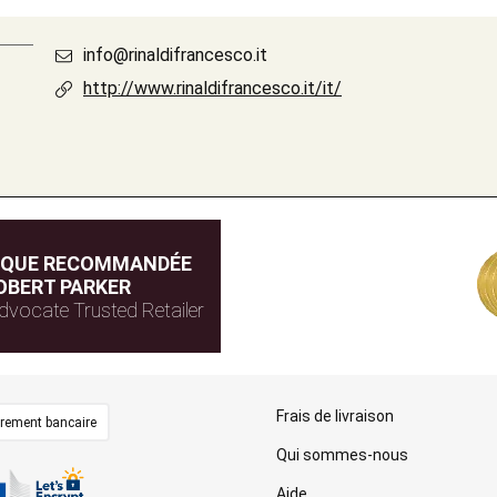
info@rinaldifrancesco.it
http://www.rinaldifrancesco.it/it/
IQUE RECOMMANDÉE
OBERT PARKER
dvocate Trusted Retailer
Frais de livraison
irement bancaire
Qui sommes-nous
Aide