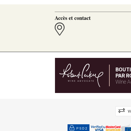
Accès et contact
BOUT
PAR R
Wine A
V
PSD2