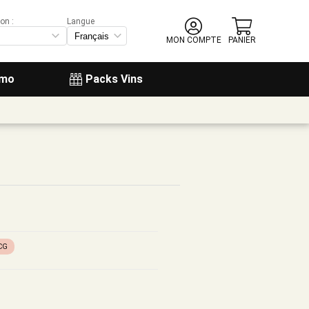
on :
Langue
MON COMPTE
PANIER
omo
Packs Vins
CG